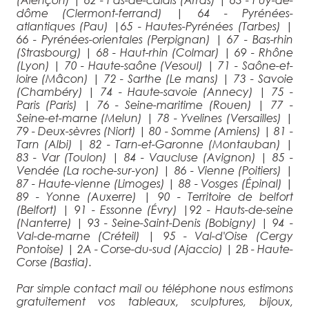
dôme (Clermont-ferrand)
|
64 - Pyrénées-
atlantiques (Pau)
|
65 - Hautes-Pyrénées (Tarbes)
|
66 - Pyrénées-orientales (Perpignan)
|
67 - Bas-rhin
(Strasbourg)
|
68 - Haut-rhin (Colmar)
|
69 - Rhône
(Lyon)
|
70 - Haute-saône (Vesoul)
|
71 - Saône-et-
loire (Mâcon)
|
72 - Sarthe (Le mans)
|
73 - Savoie
(Chambéry)
|
74 - Haute-savoie (Annecy)
|
75 -
Paris (Paris)
|
76 - Seine-maritime (Rouen)
|
77 -
Seine-et-marne (Melun)
|
78 - Yvelines (Versailles)
|
79 - Deux-sèvres (Niort)
|
80 - Somme (Amiens)
|
81 -
Tarn (Albi)
|
82 - Tarn-et-Garonne (Montauban)
|
83 - Var (Toulon)
|
84 - Vaucluse (Avignon)
|
85 -
Vendée (La roche-sur-yon)
|
86 - Vienne (Poitiers)
|
87 - Haute-vienne (Limoges)
|
88 - Vosges (Épinal)
|
89 - Yonne (Auxerre)
|
90 - Territoire de belfort
(Belfort)
|
91 - Essonne (Évry)
|
92 - Hauts-de-seine
(Nanterre)
|
93 - Seine-Saint-Denis (Bobigny)
|
94 -
Val-de-marne (Créteil)
|
95 - Val-d'Oise (Cergy
Pontoise)
|
2A - Corse-du-sud (Ajaccio)
|
2B - Haute-
Corse (Bastia).
Par simple contact mail ou téléphone nous estimons
gratuitement vos tableaux, sculptures, bijoux,