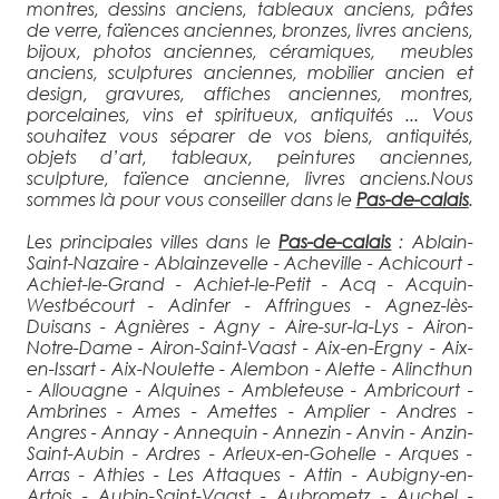
montres, dessins anciens, tableaux anciens, pâtes
de verre, faïences anciennes, bronzes, livres anciens,
bijoux, photos anciennes, céramiques, meubles
anciens, sculptures anciennes, mobilier ancien et
design, gravures, affiches anciennes, montres,
porcelaines, vins et spiritueux, antiquités ... Vous
souhaitez vous séparer de vos biens, antiquités,
objets d’art, tableaux, peintures anciennes,
sculpture, faïence ancienne, livres anciens.Nous
sommes là pour vous conseiller dans le
Pas-de-calais
.
Les principales villes dans le
Pas-de-calais
: Ablain-Saint-Nazaire - Ablainzevelle - Acheville - Achicourt - Achiet-le-Grand - Achiet-le-Petit - Acq - Acquin-Westbécourt - Adinfer - Affringues - Agnez-lès-Duisans - Agnières - Agny - Aire-sur-la-Lys - Airon-Notre-Dame - Airon-Saint-Vaast - Aix-en-Ergny - Aix-en-Issart - Aix-Noulette - Alembon - Alette - Alincthun - Allouagne - Alquines - Ambleteuse - Ambricourt - Ambrines - Ames - Amettes - Amplier - Andres - Angres - Annay - Annequin - Annezin - Anvin - Anzin-Saint-Aubin - Ardres - Arleux-en-Gohelle - Arques - Arras - Athies - Les Attaques - Attin - Aubigny-en-Artois - Aubin-Saint-Vaast - Aubrometz - Auchel - Auchy-au-Bois - Auchy-lès-Hesdin - Auchy-les-Mines - Audembert - Audincthun - Audinghen - Audrehem - Audresselles - Audruicq - Aumerval - Autingues - Auxi-le-Château - Averdoingt - Avesnes - Avesnes-le-Comte - Avesnes-lès-Bapaume - Avion - Avondance - Avroult - Ayette - Azincourt - Bailleul-aux-Cornailles - Bailleul-lès-Pernes - Bailleul-Sir-Berthoult - Bailleulmont - Bailleulval - Baincthun - Bainghen - Bajus - Balinghem - Bancourt - Bapaume - Baralle - Barastre - Barlin - Barly - Basseux - Bavincourt - Bayenghem-lès-Éperlecques - Bayenghem-lès-Seninghem - Bazinghen - Béalencourt - Beaudricourt - Beaufort-Blavincourt - Beaulencourt - Beaumerie-Saint-Martin - Beaumetz-lès-Aire - Beaumetz-lès-Cambrai - Beaumetz-lès-Loges - Beaurains - Beaurainville - Beauvoir-Wavans - Beauvois - Bécourt - Béhagnies - Belle-et-Houllefort - Bellebrune - Bellonne - Bénifontaine - Berck - Bergueneuse - Berlencourt-le-Cauroy - Berles-au-Bois - Berles-Monchel - Bermicourt - Berneville - Bernieulles - Bertincourt - Béthonsart - Béthune - Beugin - Beugnâtre - Beugny - Beussent - Beutin - Beuvrequen - Beuvry - Bezinghem - Biache-Saint-Vaast - Biefvillers-lès-Bapaume - Bienvillers-au-Bois - Bihucourt - Billy-Berclau - Billy-Montigny - Bimont - Blairville - Blangerval-Blangermont - Blangy-sur-Ternoise - Blendecques - Bléquin - Blessy - Blingel - Boffles - Boiry-Becquerelle - Boiry-Notre-Dame - Boiry-Saint-Martin - Boiry-Sainte-Rictrude - Bois-Bernard - Boisdinghem - Boisjean - Boisleux-au-Mont - Boisleux-Saint-Marc - Bomy - Bonnières - Bonningues-lès-Ardres - Bonningues-lès-Calais - Boubers-lès-Hesmond - Boubers-sur-Canche - Bouin-Plumoison - Boulogne-sur-Mer - Bouquehault - Bourecq - Bouret-sur-Canche - Bourlon - Bournonville - Bours - Boursin - Bourthes - Bouvelinghem - Bouvigny-Boyeffles - Boyaval - Boyelles - Brebières - Brêmes - Brévillers - Bréxent-Énocq - Brias (Anc. Bryas) - Brimeux - Bruay-la-Buissière - Brunembert - Bucquoy - Buire-au-Bois - Buire-le-Sec - Buissy - Bullecourt - Bully-les-Mines - Buneville - Burbure - Bus - Busnes - Caffiers - Cagnicourt - Calais - Calonne-Ricouart - Calonne-sur-la-Lys - La Calotterie - Camblain-Châtelain - Camblain-l'Abbé - Cambligneul - Cambrin - Camiers - Campagne-lès-Boulonnais - Campagne-lès-Guines - Campagne-lès-Hesdin - Campagne-lès-Wardrecques - Campigneulles-les-Grandes - Campigneulles-les-Petites - Canettemont - Canlers - Canteleux - Capelle-Fermont - La Capelle-lès-Boulogne - Capelle-lès-Hesdin - Carency - Carly - Carvin - La Cauchie - Cauchy-à-la-Tour - Caucourt - Caumont - Cavron-Saint-Martin - Chelers - Chériennes - Chérisy - Chocques - Clairmarais - Clarques - Clenleu - Clerques - Cléty - Colembert - Colline-Beaumont - La Comté - Conchil-le-Temple - Conchy-sur-Canche - Condette - Contes - Conteville-en-Ternois - Conteville-lès-Boulogne - Coquelles - Corbehem - Cormont - Couin - Coullemont - Coulogne - Coulomby - Coupelle-Neuve - Coupelle-Vieille - Courcelles-le-Comte - Courcelles-lès-Lens - Courrières - Courset - La Couture - Couturelle - Coyecques - Crémarest - Crépy - Créquy - Croisette - Croisilles - Croix-en-Ternois - Cucq - Cuinchy - Dainville - Dannes - Delettes - Denier - Dennebrœucq - Desvres - Diéval - Divion - Dohem - Douchy-lès-Ayette - Doudeauville - Dourges - Douriez - Douvrin - Drocourt - Drouvin-le-Marais - Duisans - Dury - Echinghen - Éclimeux - Écoivres - Écourt-Saint-Quentin - Écoust-Saint-Mein - Ecquedecques - Écques - Écuires - Écurie - Eleu-dit-Leauwette - Elnes - Embry - Enguinegatte - Enquin-les-Mines - Enquin-sur-Baillons - Éperlecques - Épinoy - Eps - Équihen-Plage - Équirre - Ergny - Érin - Erny-Saint-Julien - Ervillers - Escalles - Escœuilles - Esquerdes - Essars - Estevelles - Estrée - Estrée-Blanche - Estrée-Cauchy - Estrée-Wamin - Estréelles - Étaing - Étaples - Éterpigny - Étrun - Évin-Malmaison - Famechon - Fampoux - Farbus - Fauquembergues - Favreuil - Febvin-Palfart - Ferfay - Ferques - Festubert - Feuchy - Ficheux - Fiefs - Fiennes - Fillièvres - Fléchin - Flers - Fleurbaix - Fleury - Floringhem - Foncquevillers - Fontaine-l'Étalon - Fontaine-lès-Boulans - Fontaine-lès-Croisilles - Fontaine-lès-Hermans - Fortel-en-Artois - Fosseux - Foufflin-Ricametz - Fouquereuil - Fouquières-lès-Béthune - Fouquières-lès-Lens - Framecourt - Frémicourt - Frencq - Fresnes-lès-Montauban - Fresnicourt-le-Dolmen - Fresnoy - Fresnoy-en-Gohelle - Fressin - Fréthun - Frévent - Frévillers - Frévin-Capelle - Fruges - Galametz - Gauchin-Légal - Gauchin-Verloingt - Gaudiempré - Gavrelle - Gennes-Ivergny - Givenchy-en-Gohelle - Givenchy-le-Noble - Givenchy-lès-la-Bassée - Gomiécourt - Gommecourt - Gonnehem - Gosnay - Gouves - Gouy-en-Artois - Gouy-en-Ternois - Gouy-Servins - Gouy-sous-Bellonne - Gouy-Saint-André - Graincourt-lès-Havrincourt - Grand-Rullecourt - Grenay - Grévillers - Grigny - Grincourt-lès-Pas - Groffliers - Guarbecque - Guémappe - Guemps - Guigny - Guinecourt - Guînes - Guisy - Habarcq - Haillicourt - Haisnes - Halinghen - Hallines - Halloy - Ham-en-Artois - Hamblain-les-Prés - Hamelincourt - Hames-Boucres - Hannescamps - Haplincourt - Haravesnes - Hardinghen - Harnes - Haucourt - Haut-Loquin - Haute-Avesnes - Hautecloque - Hauteville - Havrincourt - Hébuterne - Helfaut - Hendecourt-lès-Cagnicourt - Hendecourt-lès-Ransart - Hénin-Beaumont - Hénin-sur-Cojeul - Héninel - Henneveux - Hénu - Herbelles - Herbinghen - Héricourt - La Herlière - Herlin-le-Sec - Herlincourt - Herly - Hermaville - Hermelinghen - Hermies - Hermin - Hernicourt - Hersin-Coupigny - Hervelinghen - Hesdigneul-lès-Béthune - Hesdigneul-lès-Boulogne - Hesdin - Hesdin-l'Abbé - Hesmond - Hestrus - Heuchin - Heuringhem - Hézecques - Hinges - Hocquinghen - Houchin - Houdain - Houlle - Houvin-Houvigneul - Hubersent - Huby-Saint-Leu - Huclier - Hucqueliers - Hulluch - Humbercamps - Humbert - Humerœuille - Humières - Inchy-en-Artois - Incourt - Inghem - Inxent - Isbergues - Isques - Ivergny - Izel-lès-Équerchin - Izel-les-Hameaux - Journy - Labeuvrière - Labourse - Labroye - Lacres - Lagnicourt-Marcel - Laires - Lambres - Landrethun-le-Nord - Landrethun-lès-Ardres - Lapugnoy - Lattre-Saint-Quentin - Laventie - Lebiez - Lebucquière - Léchelle - Ledinghem - Lefaux - Leforest - Lens - Lépine - Lespesses - Lespinoy - Lestrem - Leubringhen - Leulinghem - Leulinghen-Bernes - Libercourt - Licques - Liencourt - Lières - Liettres - Liévin - Lignereuil - Ligny-lès-Aire - Ligny-Saint-Flochel - Ligny-sur-Canche - Ligny-Thilloy - Lillers - Linghem - Linzeux - Lisbourg - Locon - La Loge - Loison-sous-Lens - Loison-sur-Créquoise - Longfossé - Longuenesse - Longueville - Longvilliers - Loos-en-Gohelle - Lorgies - Lottinghen - Louches - Lozinghem - Lugy - Lumbres - La Madelaine-sous-Montreuil - Magnicourt-en-Comte - Magnicourt-sur-Canche - Maintenay - Maisnil - Maisnil-lès-Ruitz - Maisoncelle - Maizières - Mametz - Manin - Maninghem - Maninghen-Henne - Marant - Marck - Marconne - Marconnelle - Marenla - Maresquel-Ecquemicourt - Marest - Maresville - Marles-les-Mines - Marles-sur-Canche - Marœuil - Marquay - Marquion - Marquise - Martinpuich - Matringhem - Mazingarbe - Mazinghem - Mencas - Menneville - Mentque-Nortbécourt - Mercatel - Merck-Saint-Liévin - Méricourt - Merlimont - Metz-en-Couture - Meurchin - Mingoval - Moncheaux-lès-Frévent - Monchel-sur-Canche - Monchiet - Monchy-au-Bois - Monchy-Breton - Monchy-Cayeux - Monchy-le-Preux - Mondicourt - Mont-Bernanchon - Mont-Saint-Éloi - Montcavrel - Montenescourt - Montigny-en-Gohelle - Montreuil - Monts-en-Ternois - Morchies - Moringhem - Morval - Mory - Moulle - Mouriez - Moyenneville - Muncq-Nieurlet - Nabringhen - Nédon - Nédonchel - Nempont-Saint-Firmin - Nesles - Neufchâtel-Hardelot - Neulette - Neuve-Chapelle - Neuville-au-Cornet - Neuville-Bourjonval - Neuville-sous-Montreuil - Neuville-Saint-Vaast - Neuville-Vitasse - Neuvireuil - Nielles-lès-Ardres - Nielles-lès-Bléquin - Nielles-lès-Calais - Nœux-lès-Auxi - Nœux-les-Mines - Nordausques - Noreuil - Norrent-Fontes - Nort-Leulinghem - Nortkerque - Nouvelle-Église - Noyelle-Vion - Noyelles-Godault - Noyelles-lès-Humières - Noyelles-lès-Vermelles - Noyelles-sous-Bellonne - Noyelles-sous-Lens - Noyellette - Nuncq-Hautecôte - Oblinghem - Œuf-en-Ternois - Offekerque - Offin - Offrethun - Oignies - Oisy-le-Verger - Oppy - Orville - Ostreville - Ourton - Outreau - Ouve-Wirquin - Oye-Plage - Palluel - Le Parcq - Parenty - Pas-en-Artois - Pelves - Penin - Pernes - Pernes-lès-Boulogne - Peuplingues - Pierremont - Pihem - Pihen-lès-Guînes - Pittefaux - Planques - Plouvain - Polincove - Pommera - Pommier - Le Ponchel - Pont-à-Vendin - Le Portel - Prédefin - Pressy - Preures - Pronville-en-Artois - Puisieux - Quéant - Quelmes - Quercamps - Quernes - Le Quesnoy-en-Artois - Quesques - Questrecques - Quiéry-la-Motte - Quiestède - Quilen - Quœux-Haut-Maînil - Racquinghem - Radinghem - Ramecourt - Rang-du-Fliers - Ransart - Raye-sur-Authie - Rebecques - Rebergues - Rebreuve-Ranchicourt - Rebreuve-sur-Canche - Rebreuviette - Reclinghem - Récourt - Recques-sur-Course - Recques-sur-Hem - Regnauville - Rely - Remilly-Wirquin - Rémy - Renty - Réty - Richebourg - Riencourt-lès-Bapaume - Riencourt-lès-Cagnicourt - Rimboval - Rinxent - Rivière - Robecq - Roclincourt - Rocquigny - Rodelinghem - Roëllecourt - Rœux - Rollancourt - Rombly - Roquetoire - Rougefay - Roussent - Rouvroy - Royon - Ruisseauville - Ruitz - Rumaucourt