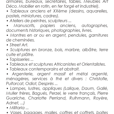
armoires, bureaux, secrétaires, tables. Meubles Art
Déco. Mobilier en rotin, en fer forgé et industriel).
• Tableaux anciens et XXème (dessins, aquarelles,
pastels, miniatures, cadres).
• Ateliers de peintres, sculpteurs ...
• Manuscrits, papiers anciens, autographes,
documents historiques, photographies, livres.
• Montres en or ou en argent, pendules, garnitures
de cheminées.
• Street Art.
• Sculptures en bronze, bois, marbre, albâtre, terre
cuite et plâtre.
• Tapisseries ...
• Tableaux et sculptures Africanistes et Orientalistes.
• Tableaux contemporains et abstrait.
• Argenterie, argent massif et métal argenté,
ménagères, services à thé et divers : Christofle,
Puiforcat, Odiot, Desprès ...
• Lampes, lustres, appliques (Lalique, Daum, Gallé,
Muller frères, Bagués, Perzel, le verre français, Pierre
Guariche, Charlotte Perriand, Rulhmann, Royère,
Adnet, ...)
• Militaria ...
• Vases, bagages, malles, coffres et coffrets, boites