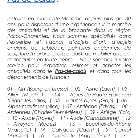
Installés en Charente-Maritime depuis plus de 30
ans, nous disposons d’une expérience sur le marché
des antiquités et de la brocante dans la région
Poitou-Charentes. Nous sommes spécialisés dans
l’expertise et l’achat d’objets d’art, d’objets
anciens, de tableaux, peintures anciennes, de
sculpture (marbre, bronze, bois), de mobilier ancien,
d’antiquités en toute genre ... Nous sommes à votre
service pour expertiser, estimer et acheter les
antiquités dans le
Pas-de-calais
et dans tous les
départements de France :
01 - Ain (Bourg-en-bresse)
|
02 - Aisne (Laon)
|
03 -
Allier (Moulins)
|
04 - Alpes-de-Haute-Provence
(Digne-les-bains)
|
05 - Hautes-alpes (Gap)
|
06 -
Alpes-maritimes (Nice)
|
07 - Ardèche (Privas)
|
08 -
Ardennes (Charleville-mézières)
|
09 - Ariège (Foix)
|
10 - Aube (Troyes)
|
11 - Aude (Carcassonne)
|
12
- Aveyron (Rodez)
|
13 - Bouches-du-Rhône
(Marseille)
|
14 - Calvados (Caen)
|
15 - Cantal
(Aurillac)
|
16 - Charente (Angoulême)
|
17 -