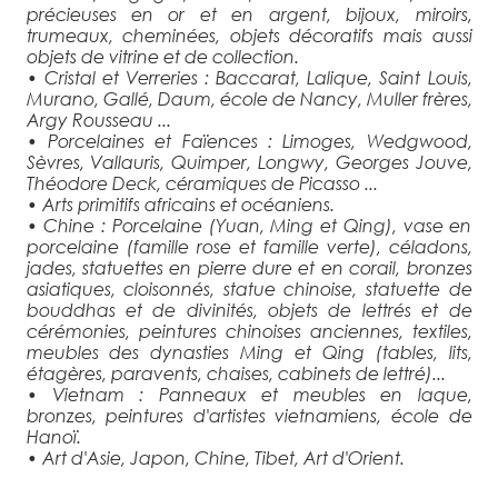
précieuses en or et en argent, bijoux, miroirs,
trumeaux, cheminées, objets décoratifs mais aussi
objets de vitrine et de collection.
• Cristal et Verreries : Baccarat, Lalique, Saint Louis,
Murano, Gallé, Daum, école de Nancy, Muller frères,
Argy Rousseau ...
• Porcelaines et Faïences : Limoges, Wedgwood,
Sèvres, Vallauris, Quimper, Longwy, Georges Jouve,
Théodore Deck, céramiques de Picasso ...
• Arts primitifs africains et océaniens.
• Chine : Porcelaine (Yuan, Ming et Qing), vase en
porcelaine (famille rose et famille verte), céladons,
jades, statuettes en pierre dure et en corail, bronzes
asiatiques, cloisonnés, statue chinoise, statuette de
bouddhas et de divinités, objets de lettrés et de
cérémonies, peintures chinoises anciennes, textiles,
meubles des dynasties Ming et Qing (tables, lits,
étagères, paravents, chaises, cabinets de lettré)...
• Vietnam : Panneaux et meubles en laque,
bronzes, peintures d'artistes vietnamiens, école de
Hanoï.
• Art d'Asie, Japon, Chine, Tibet, Art d'Orient.