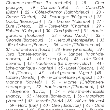
Charente-maritime (La rochelle)
|
18 - Cher
(Bourges)
|
19 - Corrèze (Tulle)
|
21 - Côte-d'Or
(Dijon)
|
22 - Côtes-d'Armor (Saint-brieuc)
|
23 -
Creuse (Guéret)
|
24 - Dordogne (Périgueux)
|
25 -
Doubs (Besançon)
|
26 - Drôme (Valence)
|
27 -
Eure (Évreux)
|
28 - Eure-et-loir (Chartres)
|
29 -
Finistère (Quimper)
|
30 - Gard (Nîmes)
|
31 - Haute-
garonne (Toulouse)
|
32 - Gers (Auch)
|
33 -
Gironde (Bordeaux)
|
34 - Hérault (Montpellier)
|
35
- Ille-et-vilaine (Rennes)
|
36 - Indre (Châteauroux)
|
37 - Indre-et-loire (Tours)
|
38 - Isère (Grenoble)
|
39 -
Jura (Lons-le-saunier)
|
40 - Landes (Mont-de-
marsan)
|
41 - Loir-et-cher (Blois)
|
42 - Loire (Saint-
étienne)
|
43 - Haute-loire (Le puy-en-velay)
|
44 -
Loire-atlantique - Nantes)
|
45 - Loiret (Orléans)
|
46
- Lot (Cahors)
|
47 - Lot-et-garonne (Agen)
|
48 -
Lozère (Mende)
|
49 - Maine-et-loire (Angers)
|
50 -
Manche (Saint-lô)
|
51 - Marne (Châlons-en-
champagne)
|
52 - Haute-marne (Chaumont)
|
53
- Mayenne (Laval)
|
54 - Meurthe-et-moselle
(Nancy)
|
55 - Meuse (Bar-le-duc)
|
56 - Morbihan
(Vannes)
|
57 - Moselle (Metz)
|
58 - Nièvre (Nevers)
|
59 - Nord (Lille)
|
60 - Oise (Beauvais)
|
61 - Orne
(Alençon)
|
62 - Pas-de-calais (Arras)
|
63 - Puy-de-