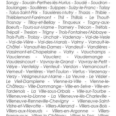
Songy - Souain-Perthes-lès-Hurlus - Soudé - Soudron -
Soulanges - Soulières - Suippes - Suizy-le-Franc - Taissy
- Talus-Saint-Prix - Tauxières-Mutry - Thaas - Thibie -
Thiéblemont-Farémont - Thil - Thillois - Le Thoult-
Trosnay - Tilloy-et-Bellay - Tinqueux - Togny-aux-
Boeufs - Tours-sur-Marne - Tramery - Trécon - Tréfols -
Trépail - Treslon - Trigny - Trois-Fontaines-l'Abbaye -
Trois-Puits - Troissy - Unchair - Vadenay - Val-de-Vesle
- Val-de-Vière - Val-des-Marais - Valmy - Vanault-le-
Châtel - Vanault-les-Dames - Vandeuil - Vandières -
Vassimont-et-Chapelaine - Vatry - Vauchamps -
Vauciennes - Vauclerc - Vaudemange -
Vaudesincourt - Vavray-le-Grand - Vavray-le-Petit -
Vélye - Ventelay - Venteuil - Verdon - Vernancourt -
Verneuil - Verrières - Vert-Toulon - Vertus - Verzenay -
Verzy - Vésigneul-sur-Marne - La Veuve - Le Vézier -
Le Vieil-Dampierre - Vienne-la-Ville - Vienne-le-
Château - Ville-Dommange - Ville-en-Selve - Ville-en-
Tardenois - La Ville-sous-Orbais - Ville-sur-Tourbe -
Villeneuve-la-Lionne - La Villeneuve-lès-Charleville -
Villeneuve-Renneville-Chevigny - Villeneuve-Saint-
Vistre-et-Villevotte - Villers-Allerand - Villers-aux-Bois -
Villers-aux-Noeuds - Villers-en-Argonne - Villers-
Franqueux - Villers-le-Château - Villers-le-Sec - Villers-