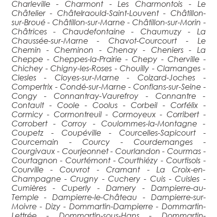
Charleville - Charmont - Les Charmontois - Le
Châtelier - Châtelraould-Saint-Louvent - Châtillon-
sur-Broué - Châtillon-sur-Marne - Châtillon-sur-Morin -
Châtrices - Chaudefontaine - Chaumuzy - La
Chaussée-sur-Marne - Chavot-Courcourt - Le
Chemin - Cheminon - Chenay - Cheniers - La
Cheppe - Cheppes-la-Prairie - Chepy - Cherville -
Chichey - Chigny-les-Roses - Chouilly - Clamanges -
Clesles - Cloyes-sur-Marne - Coizard-Joches -
Compertrix - Condé-sur-Marne - Conflans-sur-Seine -
Congy - Connantray-Vaurefroy - Connantre -
Contault - Coole - Coolus - Corbeil - Corfélix -
Cormicy - Cormontreuil - Cormoyeux - Corribert -
Corrobert - Corroy - Coulommes-la-Montagne -
Coupetz - Coupéville - Courcelles-Sapicourt -
Courcemain - Courcy - Courdemanges -
Courgivaux - Courjeonnet - Courlandon - Courmas -
Courtagnon - Courtémont - Courthiézy - Courtisols -
Courville - Couvrot - Cramant - La Croix-en-
Champagne - Crugny - Cuchery - Cuis - Cuisles -
Cumières - Cuperly - Damery - Dampierre-au-
Temple - Dampierre-le-Château - Dampierre-sur-
Moivre - Dizy - Dommartin-Dampierre - Dommartin-
Lettrée - Dommartin-sous-Hans - Dommartin-