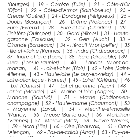
(Bourges)
|
19 - Corrèze (Tulle)
|
21 - Côte-d'Or
(Dijon)
|
22 - Côtes-d'Armor (Saint-brieuc)
|
23 -
Creuse (Guéret)
|
24 - Dordogne (Périgueux)
|
25 -
Doubs (Besançon)
|
26 - Drôme (Valence)
|
27 -
Eure (Évreux)
|
28 - Eure-et-loir (Chartres)
|
29 -
Finistère (Quimper)
|
30 - Gard (Nîmes)
|
31 - Haute-
garonne (Toulouse)
|
32 - Gers (Auch)
|
33 -
Gironde (Bordeaux)
|
34 - Hérault (Montpellier)
|
35
- Ille-et-vilaine (Rennes)
|
36 - Indre (Châteauroux)
|
37 - Indre-et-loire (Tours)
|
38 - Isère (Grenoble)
|
39 -
Jura (Lons-le-saunier)
|
40 - Landes (Mont-de-
marsan)
|
41 - Loir-et-cher (Blois)
|
42 - Loire (Saint-
étienne)
|
43 - Haute-loire (Le puy-en-velay)
|
44 -
Loire-atlantique - Nantes)
|
45 - Loiret (Orléans)
|
46
- Lot (Cahors)
|
47 - Lot-et-garonne (Agen)
|
48 -
Lozère (Mende)
|
49 - Maine-et-loire (Angers)
|
50 -
Manche (Saint-lô)
|
51 - Marne (Châlons-en-
champagne)
|
52 - Haute-marne (Chaumont)
|
53
- Mayenne (Laval)
|
54 - Meurthe-et-moselle
(Nancy)
|
55 - Meuse (Bar-le-duc)
|
56 - Morbihan
(Vannes)
|
57 - Moselle (Metz)
|
58 - Nièvre (Nevers)
|
59 - Nord (Lille)
|
60 - Oise (Beauvais)
|
61 - Orne
(Alençon)
|
62 - Pas-de-calais (Arras)
|
63 - Puy-de-