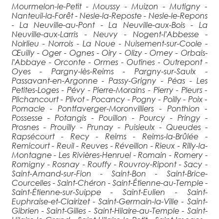
Mourmelon-le-Petit - Moussy - Muizon - Mutigny -
Nanteuil-la-Forêt - Nesle-la-Reposte - Nesle-le-Repons
- La Neuville-au-Pont - La Neuville-aux-Bois - La
Neuville-aux-Larris - Neuvy - Nogent-l'Abbesse -
Noirlieu - Norrois - La Noue - Nuisement-sur-Coole -
Œuilly - Oger - Ognes - Oiry - Olizy - Omey - Orbais-
l'Abbaye - Orconte - Ormes - Outines - Outrepont -
Oyes - Pargny-lès-Reims - Pargny-sur-Saulx -
Passavant-en-Argonne - Passy-Grigny - Péas - Les
Petites-Loges - Pévy - Pierre-Morains - Pierry - Pleurs -
Plichancourt - Plivot - Pocancy - Pogny - Poilly - Poix -
Pomacle - Pontfaverger-Moronvilliers - Ponthion -
Possesse - Potangis - Pouillon - Pourcy - Pringy -
Prosnes - Prouilly - Prunay - Puisieulx - Queudes -
Rapsécourt - Recy - Reims - Reims-la-Brûlée -
Remicourt - Reuil - Reuves - Réveillon - Rieux - Rilly-la-
Montagne - Les Rivières-Henruel - Romain - Romery -
Romigny - Rosnay - Rouffy - Rouvroy-Ripont - Sacy -
Saint-Amand-sur-Fion - Saint-Bon - Saint-Brice-
Courcelles - Saint-Chéron - Saint-Étienne-au-Temple -
Saint-Étienne-sur-Suippe - Saint-Eulien - Saint-
Euphraise-et-Clairizet - Saint-Germain-la-Ville - Saint-
Gibrien - Saint-Gilles - Saint-Hilaire-au-Temple - Saint-