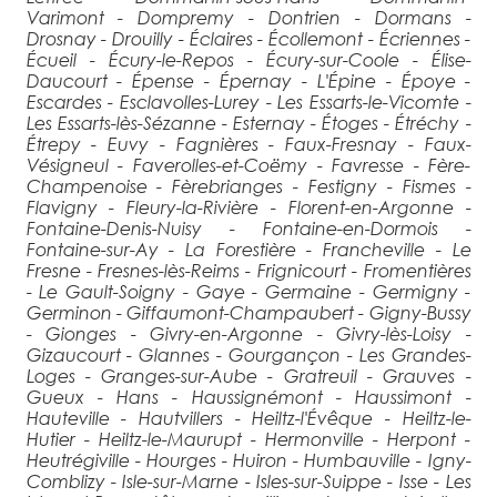
Varimont - Dompremy - Dontrien - Dormans -
Drosnay - Drouilly - Éclaires - Écollemont - Écriennes -
Écueil - Écury-le-Repos - Écury-sur-Coole - Élise-
Daucourt - Épense - Épernay - L'Épine - Époye -
Escardes - Esclavolles-Lurey - Les Essarts-le-Vicomte -
Les Essarts-lès-Sézanne - Esternay - Étoges - Étréchy -
Étrepy - Euvy - Fagnières - Faux-Fresnay - Faux-
Vésigneul - Faverolles-et-Coëmy - Favresse - Fère-
Champenoise - Fèrebrianges - Festigny - Fismes -
Flavigny - Fleury-la-Rivière - Florent-en-Argonne -
Fontaine-Denis-Nuisy - Fontaine-en-Dormois -
Fontaine-sur-Ay - La Forestière - Francheville - Le
Fresne - Fresnes-lès-Reims - Frignicourt - Fromentières
- Le Gault-Soigny - Gaye - Germaine - Germigny -
Germinon - Giffaumont-Champaubert - Gigny-Bussy
- Gionges - Givry-en-Argonne - Givry-lès-Loisy -
Gizaucourt - Glannes - Gourgançon - Les Grandes-
Loges - Granges-sur-Aube - Gratreuil - Grauves -
Gueux - Hans - Haussignémont - Haussimont -
Hauteville - Hautvillers - Heiltz-l'Évêque - Heiltz-le-
Hutier - Heiltz-le-Maurupt - Hermonville - Herpont -
Heutrégiville - Hourges - Huiron - Humbauville - Igny-
Comblizy - Isle-sur-Marne - Isles-sur-Suippe - Isse - Les