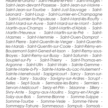
Hilaire-le-Grand - Saint-Hilaire-le-Petit - Saint-Imoges -
Saint-Jean-devant-Possesse - Saint-Jean-sur-Moivre -
Saint-Jean-sur-Tourbe - Saint-Just-Sauvage - Saint-
Léonard - Saint-Loup - Saint-Lumier-en-Champagne
- Saint-Lumier-la-Populeuse - Saint-Mard-lès-Rouffy -
Saint-Mard-sur-Auve - Saint-Mard-sur-le-Mont - Saint-
Martin-aux-Champs - Saint-Martin-d'Ablois - Saint-
Martin-l'Heureux - Saint-Martin-sur-le-Pré - Saint-
Masmes - Saint-Memmie - Saint-Ouen-Domprot -
Saint-Pierre - Saint-Quentin-le-Verger - Saint-Quentin-
les-Marais - Saint-Quentin-sur-Coole - Saint-Rémy-en-
Bouzemont-Saint-Genest-et-Isson - Saint-Remy-sous-
Broyes - Saint-Remy-sur-Bussy - Saint-Saturnin - Saint-
Souplet-sur-Py - Saint-Thierry - Saint-Thomas-en-
Argonne - Saint-Utin - Saint-Vrain - Sainte-Gemme -
Sainte-Marie-à-Py - Sainte-Marie-du-Lac-Nuisement -
Sainte-Menehould - Sapignicourt - Sarcy - Saron-sur-
Aube - Sarry - Saudoy - Savigny-sur-Ardres - Scrupt -
Selles - Sept-Saulx - Sermaize-les-Bains - Sermiers -
Servon-Melzicourt - Serzy-et-Prin - Sézanne - Sillery -
Sivry-Ante - Sogny-aux-Moulins - Sogny-en-l'Angle -
Soizy-aux-Bois - Somme-Bionne - Somme-Suippe -
Somme-Tourbe - Somme-Vesle - Somme-Yèvre -
Sommepy-Tahure - Sommesous - Sompuis - Somsois -