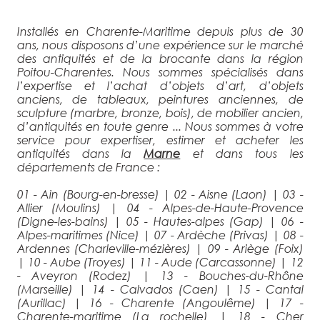
Installés en Charente-Maritime depuis plus de 30
ans, nous disposons d’une expérience sur le marché
des antiquités et de la brocante dans la région
Poitou-Charentes. Nous sommes spécialisés dans
l’expertise et l’achat d’objets d’art, d’objets
anciens, de tableaux, peintures anciennes, de
sculpture (marbre, bronze, bois), de mobilier ancien,
d’antiquités en toute genre ... Nous sommes à votre
service pour expertiser, estimer et acheter les
antiquités dans la
Marne
et dans tous les
départements de France :
01 - Ain (Bourg-en-bresse)
|
02 - Aisne (Laon)
|
03 -
Allier (Moulins)
|
04 - Alpes-de-Haute-Provence
(Digne-les-bains)
|
05 - Hautes-alpes (Gap)
|
06 -
Alpes-maritimes (Nice)
|
07 - Ardèche (Privas)
|
08 -
Ardennes (Charleville-mézières)
|
09 - Ariège (Foix)
|
10 - Aube (Troyes)
|
11 - Aude (Carcassonne)
|
12
- Aveyron (Rodez)
|
13 - Bouches-du-Rhône
(Marseille)
|
14 - Calvados (Caen)
|
15 - Cantal
(Aurillac)
|
16 - Charente (Angoulême)
|
17 -
Charente-maritime (La rochelle)
|
18 - Cher