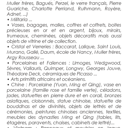
Muller frères, Bagués, Perzel, le verre français, Pierre
Guariche, Charlotte Perriand, Rulhmann, Royère,
Adnet, ...)
• Militaria ...
• Vases, bagages, malles, coffres et coffrets, boites
précieuses en or et en argent, bijoux, miroirs,
trumeaux, cheminées, objets décoratifs mais aussi
objets de vitrine et de collection.
• Cristal et Verreries : Baccarat, Lalique, Saint Louis,
Murano, Gallé, Daum, école de Nancy, Muller frères,
Argy Rousseau ...
• Porcelaines et Faïences : Limoges, Wedgwood,
Sèvres, Vallauris, Quimper, Longwy, Georges Jouve,
Théodore Deck, céramiques de Picasso ...
• Arts primitifs africains et océaniens.
• Chine : Porcelaine (Yuan, Ming et Qing), vase en
porcelaine (famille rose et famille verte), céladons,
jades, statuettes en pierre dure et en corail, bronzes
asiatiques, cloisonnés, statue chinoise, statuette de
bouddhas et de divinités, objets de lettrés et de
cérémonies, peintures chinoises anciennes, textiles,
meubles des dynasties Ming et Qing (tables, lits,
étagères, paravents, chaises, cabinets de lettré)...
• Vietnam : Panneaux et meubles en laque,