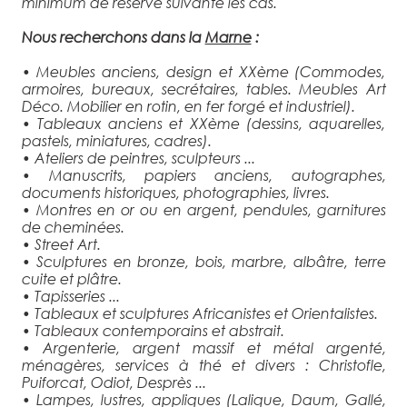
minimum de réserve suivante les cas.
Nous recherchons dans la
Marne
:
• Meubles anciens, design et XXème (Commodes,
armoires, bureaux, secrétaires, tables. Meubles Art
Déco. Mobilier en rotin, en fer forgé et industriel).
• Tableaux anciens et XXème (dessins, aquarelles,
pastels, miniatures, cadres).
• Ateliers de peintres, sculpteurs ...
• Manuscrits, papiers anciens, autographes,
documents historiques, photographies, livres.
• Montres en or ou en argent, pendules, garnitures
de cheminées.
• Street Art.
• Sculptures en bronze, bois, marbre, albâtre, terre
cuite et plâtre.
• Tapisseries ...
• Tableaux et sculptures Africanistes et Orientalistes.
• Tableaux contemporains et abstrait.
• Argenterie, argent massif et métal argenté,
ménagères, services à thé et divers : Christofle,
Puiforcat, Odiot, Desprès ...
• Lampes, lustres, appliques (Lalique, Daum, Gallé,