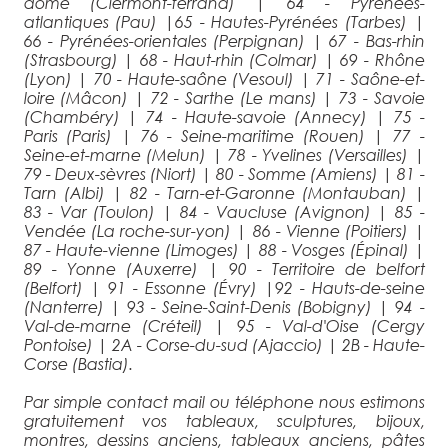
dôme (Clermont-ferrand)
|
64 - Pyrénées-
atlantiques (Pau)
|
65 - Hautes-Pyrénées (Tarbes)
|
66 - Pyrénées-orientales (Perpignan)
|
67 - Bas-rhin
(Strasbourg)
|
68 - Haut-rhin (Colmar)
|
69 - Rhône
(Lyon)
|
70 - Haute-saône (Vesoul)
|
71 - Saône-et-
loire (Mâcon)
|
72 - Sarthe (Le mans)
|
73 - Savoie
(Chambéry)
|
74 - Haute-savoie (Annecy)
|
75 -
Paris (Paris)
|
76 - Seine-maritime (Rouen)
|
77 -
Seine-et-marne (Melun)
|
78 - Yvelines (Versailles)
|
79 - Deux-sèvres (Niort)
|
80 - Somme (Amiens)
|
81 -
Tarn (Albi)
|
82 - Tarn-et-Garonne (Montauban)
|
83 - Var (Toulon)
|
84 - Vaucluse (Avignon)
|
85 -
Vendée (La roche-sur-yon)
|
86 - Vienne (Poitiers)
|
87 - Haute-vienne (Limoges)
|
88 - Vosges (Épinal)
|
89 - Yonne (Auxerre)
|
90 - Territoire de belfort
(Belfort)
|
91 - Essonne (Évry)
|
92 - Hauts-de-seine
(Nanterre)
|
93 - Seine-Saint-Denis (Bobigny)
|
94 -
Val-de-marne (Créteil)
|
95 - Val-d'Oise (Cergy
Pontoise)
|
2A - Corse-du-sud (Ajaccio)
|
2B - Haute-
Corse (Bastia).
Par simple contact mail ou téléphone nous estimons
gratuitement vos tableaux, sculptures, bijoux,
montres, dessins anciens, tableaux anciens, pâtes