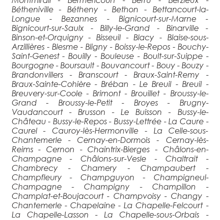
Bétheniville - Bétheny - Bethon - Bettancourt-la-
Longue - Bezannes - Bignicourt-sur-Marne -
Bignicourt-sur-Saulx - Billy-le-Grand - Binarville -
Binson-et-Orquigny - Bisseuil - Blacy - Blaise-sous-
Arzillières - Blesme - Bligny - Boissy-le-Repos - Bouchy-
Saint-Genest - Bouilly - Bouleuse - Boult-sur-Suippe -
Bourgogne - Boursault - Bouvancourt - Bouy - Bouzy -
Brandonvillers - Branscourt - Braux-Saint-Remy -
Braux-Sainte-Cohière - Bréban - Le Breuil - Breuil -
Breuvery-sur-Coole - Brimont - Brouillet - Broussy-le-
Grand - Broussy-le-Petit - Broyes - Brugny-
Vaudancourt - Brusson - Le Buisson - Bussy-le-
Château - Bussy-le-Repos - Bussy-Lettrée - La Caure -
Caurel - Cauroy-lès-Hermonville - La Celle-sous-
Chantemerle - Cernay-en-Dormois - Cernay-lès-
Reims - Cernon - Chaintrix-Bierges - Châlons-en-
Champagne - Châlons-sur-Vesle - Chaltrait -
Chambrecy - Chamery - Champaubert -
Champfleury - Champguyon - Champigneul-
Champagne - Champigny - Champillon -
Champlat-et-Boujacourt - Champvoisy - Changy -
Chantemerle - Chapelaine - La Chapelle-Felcourt -
La Chapelle-Lasson - La Chapelle-sous-Orbais -