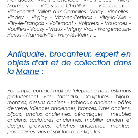
Marmery - Villers-sous-Châtillon - Villeseneux -
Villevenard - Villiers-aux-Corneilles - Vinay - Vincelles -
Vindey - Virginy - Vitry-en-Perthois - Vitry-la-Ville -
Vitry-le-François - Voilemont - Voipreux - Vouarces -
Vouillers - Vouzy - Vraux - Vrigny Vroil - Wargemoulin-
Hurlus - Warmeriville - Witry-lès-Reims ...
Antiquaire
, brocanteur, expert en
objets d'art et de collection
dans
la
Marne
:
Par simple contact mail ou téléphone nous estimons
gratuitement vos tableaux, sculptures, bijoux,
montres, dessins anciens - tableaux anciens - pâtes
de verre, faïences anciennes, bronzes, livres anciens,
bijoux, photos anciennes, céramiques, meubles
anciens, sculptures anciennes, mobilier ancien et
design, gravures, affiches anciennes, montres,
porcelaines, vins et spiritueux, antiquités ...