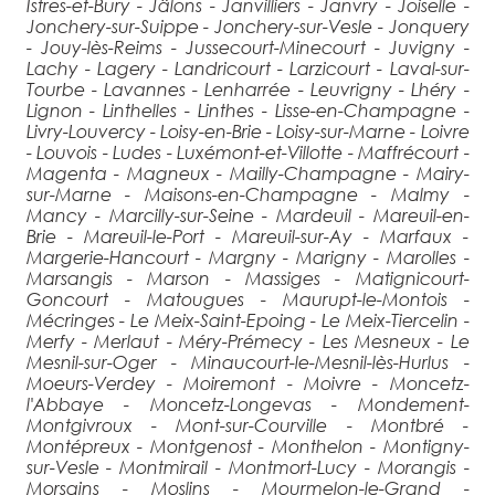
Istres-et-Bury - Jâlons - Janvilliers - Janvry - Joiselle -
Jonchery-sur-Suippe - Jonchery-sur-Vesle - Jonquery
- Jouy-lès-Reims - Jussecourt-Minecourt - Juvigny -
Lachy - Lagery - Landricourt - Larzicourt - Laval-sur-
Tourbe - Lavannes - Lenharrée - Leuvrigny - Lhéry -
Lignon - Linthelles - Linthes - Lisse-en-Champagne -
Livry-Louvercy - Loisy-en-Brie - Loisy-sur-Marne - Loivre
- Louvois - Ludes - Luxémont-et-Villotte - Maffrécourt -
Magenta - Magneux - Mailly-Champagne - Mairy-
sur-Marne - Maisons-en-Champagne - Malmy -
Mancy - Marcilly-sur-Seine - Mardeuil - Mareuil-en-
Brie - Mareuil-le-Port - Mareuil-sur-Ay - Marfaux -
Margerie-Hancourt - Margny - Marigny - Marolles -
Marsangis - Marson - Massiges - Matignicourt-
Goncourt - Matougues - Maurupt-le-Montois -
Mécringes - Le Meix-Saint-Epoing - Le Meix-Tiercelin -
Merfy - Merlaut - Méry-Prémecy - Les Mesneux - Le
Mesnil-sur-Oger - Minaucourt-le-Mesnil-lès-Hurlus -
Moeurs-Verdey - Moiremont - Moivre - Moncetz-
l'Abbaye - Moncetz-Longevas - Mondement-
Montgivroux - Mont-sur-Courville - Montbré -
Montépreux - Montgenost - Monthelon - Montigny-
sur-Vesle - Montmirail - Montmort-Lucy - Morangis -
Morsains - Moslins - Mourmelon-le-Grand -