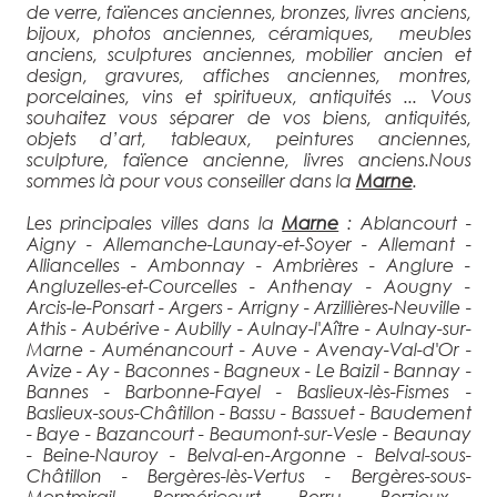
de verre, faïences anciennes, bronzes, livres anciens,
bijoux, photos anciennes, céramiques, meubles
anciens, sculptures anciennes, mobilier ancien et
design, gravures, affiches anciennes, montres,
porcelaines, vins et spiritueux, antiquités ... Vous
souhaitez vous séparer de vos biens, antiquités,
objets d’art, tableaux, peintures anciennes,
sculpture, faïence ancienne, livres anciens.Nous
sommes là pour vous conseiller dans la
Marne
.
Les principales villes dans la
Marne
: Ablancourt -
Aigny - Allemanche-Launay-et-Soyer - Allemant -
Alliancelles - Ambonnay - Ambrières - Anglure -
Angluzelles-et-Courcelles - Anthenay - Aougny -
Arcis-le-Ponsart - Argers - Arrigny - Arzillières-Neuville -
Athis - Aubérive - Aubilly - Aulnay-l'Aître - Aulnay-sur-
Marne - Auménancourt - Auve - Avenay-Val-d'Or -
Avize - Ay - Baconnes - Bagneux - Le Baizil - Bannay -
Bannes - Barbonne-Fayel - Baslieux-lès-Fismes -
Baslieux-sous-Châtillon - Bassu - Bassuet - Baudement
- Baye - Bazancourt - Beaumont-sur-Vesle - Beaunay
- Beine-Nauroy - Belval-en-Argonne - Belval-sous-
Châtillon - Bergères-lès-Vertus - Bergères-sous-
Montmirail - Berméricourt - Berru - Berzieux -