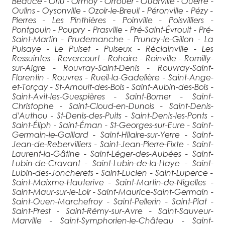
Beauce - Orlu - Ormoy - Orrouer - Ouarville - Ouerre -
Oulins - Oysonville - Ozoir-le-Breuil - Péronville - Pézy -
Pierres - Les Pinthières - Poinville - Poisvilliers -
Pontgouin - Poupry - Prasville - Pré-Saint-Évroult - Pré-
Saint-Martin - Prudemanche - Prunay-le-Gillon - La
Puisaye - Le Puiset - Puiseux - Réclainville - Les
Ressuintes - Revercourt - Rohaire - Roinville - Romilly-
sur-Aigre - Rouvray-Saint-Denis - Rouvray-Saint-
Florentin - Rouvres - Rueil-la-Gadelière - Saint-Ange-
et-Torçay - St-Arnoult-des-Bois - Saint-Aubin-des-Bois -
Saint-Avit-les-Guespières - Saint-Bomer - Saint-
Christophe - Saint-Cloud-en-Dunois - Saint-Denis-
d'Authou - St-Denis-des-Puits - Saint-Denis-les-Ponts -
Saint-Éliph - Saint-Éman - St-Georges-sur-Eure - Saint-
Germain-le-Gaillard - Saint-Hilaire-sur-Yerre - Saint-
Jean-de-Rebervilliers - Saint-Jean-Pierre-Fixte - Saint-
Laurent-la-Gâtine - Saint-Léger-des-Aubées - Saint-
Lubin-de-Cravant - Saint-Lubin-de-la-Haye - Saint-
Lubin-des-Joncherets - Saint-Lucien - Saint-Luperce -
Saint-Maixme-Hauterive - Saint-Martin-de-Nigelles -
Saint-Maur-sur-le-Loir - Saint-Maurice-Saint-Germain -
Saint-Ouen-Marchefroy - Saint-Pellerin - Saint-Piat -
Saint-Prest - Saint-Rémy-sur-Avre - Saint-Sauveur-
Marville - Saint-Symphorien-le-Château - Saint-