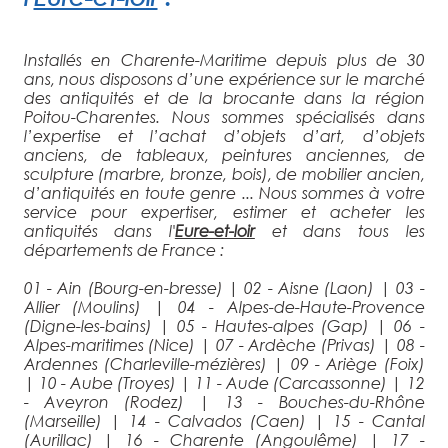
Installés en Charente-Maritime depuis plus de 30
ans, nous disposons d’une expérience sur le marché
des antiquités et de la brocante dans la région
Poitou-Charentes. Nous sommes spécialisés dans
l’expertise et l’achat d’objets d’art, d’objets
anciens, de tableaux, peintures anciennes, de
sculpture (marbre, bronze, bois), de mobilier ancien,
d’antiquités en toute genre ... Nous sommes à votre
service pour expertiser, estimer et acheter les
antiquités dans l'
Eure-et-loir
et dans tous les
départements de France :
01 - Ain (Bourg-en-bresse)
|
02 - Aisne (Laon)
|
03 -
Allier (Moulins)
|
04 - Alpes-de-Haute-Provence
(Digne-les-bains)
|
05 - Hautes-alpes (Gap)
|
06 -
Alpes-maritimes (Nice)
|
07 - Ardèche (Privas)
|
08 -
Ardennes (Charleville-mézières)
|
09 - Ariège (Foix)
|
10 - Aube (Troyes)
|
11 - Aude (Carcassonne)
|
12
- Aveyron (Rodez)
|
13 - Bouches-du-Rhône
(Marseille)
|
14 - Calvados (Caen)
|
15 - Cantal
(Aurillac)
|
16 - Charente (Angoulême)
|
17 -