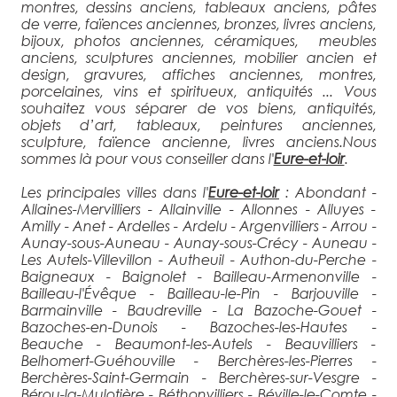
montres, dessins anciens, tableaux anciens, pâtes
de verre, faïences anciennes, bronzes, livres anciens,
bijoux, photos anciennes, céramiques, meubles
anciens, sculptures anciennes, mobilier ancien et
design, gravures, affiches anciennes, montres,
porcelaines, vins et spiritueux, antiquités ... Vous
souhaitez vous séparer de vos biens, antiquités,
objets d’art, tableaux, peintures anciennes,
sculpture, faïence ancienne, livres anciens.Nous
sommes là pour vous conseiller dans l'
Eure-et-loir
.
Les principales villes dans l'
Eure-et-loir
: Abondant -
Allaines-Mervilliers - Allainville - Allonnes - Alluyes -
Amilly - Anet - Ardelles - Ardelu - Argenvilliers - Arrou -
Aunay-sous-Auneau - Aunay-sous-Crécy - Auneau -
Les Autels-Villevillon - Autheuil - Authon-du-Perche -
Baigneaux - Baignolet - Bailleau-Armenonville -
Bailleau-l'Évêque - Bailleau-le-Pin - Barjouville -
Barmainville - Baudreville - La Bazoche-Gouet -
Bazoches-en-Dunois - Bazoches-les-Hautes -
Beauche - Beaumont-les-Autels - Beauvilliers -
Belhomert-Guéhouville - Berchères-les-Pierres -
Berchères-Saint-Germain - Berchères-sur-Vesgre -
Bérou-la-Mulotière - Béthonvilliers - Béville-le-Comte -