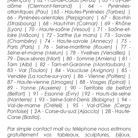
dôme (Clermont-ferrand)
|
64 - Pyrénées-
atlantiques (Pau)
|
65 - Hautes-Pyrénées (Tarbes)
|
66 - Pyrénées-orientales (Perpignan)
|
67 - Bas-rhin
(Strasbourg)
|
68 - Haut-rhin (Colmar)
|
69 - Rhône
(Lyon)
|
70 - Haute-saône (Vesoul)
|
71 - Saône-et-
loire (Mâcon)
|
72 - Sarthe (Le mans)
|
73 - Savoie
(Chambéry)
|
74 - Haute-savoie (Annecy)
|
75 -
Paris (Paris)
|
76 - Seine-maritime (Rouen)
|
77 -
Seine-et-marne (Melun)
|
78 - Yvelines (Versailles)
|
79 - Deux-sèvres (Niort)
|
80 - Somme (Amiens)
|
81 -
Tarn (Albi)
|
82 - Tarn-et-Garonne (Montauban)
|
83 - Var (Toulon)
|
84 - Vaucluse (Avignon)
|
85 -
Vendée (La roche-sur-yon)
|
86 - Vienne (Poitiers)
|
87 - Haute-vienne (Limoges)
|
88 - Vosges (Épinal)
|
89 - Yonne (Auxerre)
|
90 - Territoire de belfort
(Belfort)
|
91 - Essonne (Évry)
|
92 - Hauts-de-seine
(Nanterre)
|
93 - Seine-Saint-Denis (Bobigny)
|
94 -
Val-de-marne (Créteil)
|
95 - Val-d'Oise (Cergy
Pontoise)
|
2A - Corse-du-sud (Ajaccio)
|
2B - Haute-
Corse (Bastia).
Par simple contact mail ou téléphone nous estimons
gratuitement vos tableaux, sculptures, bijoux,