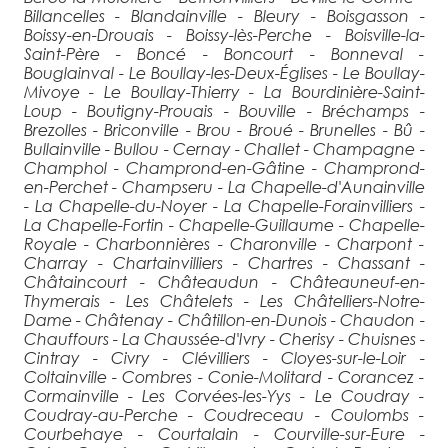
Billancelles - Blandainville - Bleury - Boisgasson -
Boissy-en-Drouais - Boissy-lès-Perche - Boisville-la-
Saint-Père - Boncé - Boncourt - Bonneval -
Bouglainval - Le Boullay-les-Deux-Églises - Le Boullay-
Mivoye - Le Boullay-Thierry - La Bourdinière-Saint-
Loup - Boutigny-Prouais - Bouville - Bréchamps -
Brezolles - Briconville - Brou - Broué - Brunelles - Bû -
Bullainville - Bullou - Cernay - Challet - Champagne -
Champhol - Champrond-en-Gâtine - Champrond-
en-Perchet - Champseru - La Chapelle-d'Aunainville
- La Chapelle-du-Noyer - La Chapelle-Forainvilliers -
La Chapelle-Fortin - Chapelle-Guillaume - Chapelle-
Royale - Charbonnières - Charonville - Charpont -
Charray - Chartainvilliers - Chartres - Chassant -
Châtaincourt - Châteaudun - Châteauneuf-en-
Thymerais - Les Châtelets - Les Châtelliers-Notre-
Dame - Châtenay - Châtillon-en-Dunois - Chaudon -
Chauffours - La Chaussée-d'Ivry - Cherisy - Chuisnes -
Cintray - Civry - Clévilliers - Cloyes-sur-le-Loir -
Coltainville - Combres - Conie-Molitard - Corancez -
Cormainville - Les Corvées-les-Yys - Le Coudray -
Coudray-au-Perche - Coudreceau - Coulombs -
Courbehaye - Courtalain - Courville-sur-Eure -