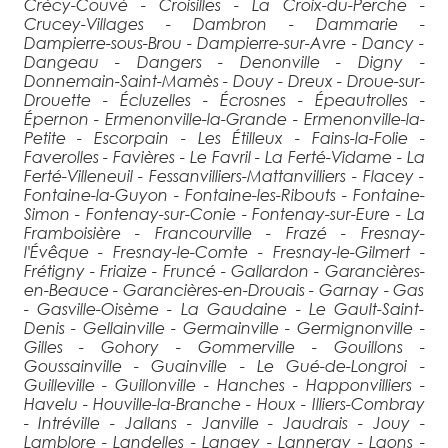
Crécy-Couvé - Croisilles - La Croix-du-Perche -
Crucey-Villages - Dambron - Dammarie -
Dampierre-sous-Brou - Dampierre-sur-Avre - Dancy -
Dangeau - Dangers - Denonville - Digny -
Donnemain-Saint-Mamès - Douy - Dreux - Droue-sur-
Drouette - Écluzelles - Écrosnes - Épeautrolles -
Épernon - Ermenonville-la-Grande - Ermenonville-la-
Petite - Escorpain - Les Étilleux - Fains-la-Folie -
Faverolles - Favières - Le Favril - La Ferté-Vidame - La
Ferté-Villeneuil - Fessanvilliers-Mattanvilliers - Flacey -
Fontaine-la-Guyon - Fontaine-les-Ribouts - Fontaine-
Simon - Fontenay-sur-Conie - Fontenay-sur-Eure - La
Framboisière - Francourville - Frazé - Fresnay-
l'Évêque - Fresnay-le-Comte - Fresnay-le-Gilmert -
Frétigny - Friaize - Fruncé - Gallardon - Garancières-
en-Beauce - Garancières-en-Drouais - Garnay - Gas
- Gasville-Oisème - La Gaudaine - Le Gault-Saint-
Denis - Gellainville - Germainville - Germignonville -
Gilles - Gohory - Gommerville - Gouillons -
Goussainville - Guainville - Le Gué-de-Longroi -
Guilleville - Guillonville - Hanches - Happonvilliers -
Havelu - Houville-la-Branche - Houx - Illiers-Combray
- Intréville - Jallans - Janville - Jaudrais - Jouy -
Lamblore - Landelles - Langey - Lanneray - Laons -