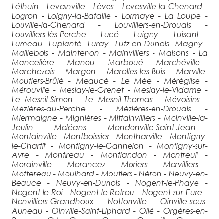
Léthuin - Levainville - Lèves - Levesville-la-Chenard -
Logron - Loigny-la-Bataille - Lormaye - La Loupe -
Louville-la-Chenard - Louvilliers-en-Drouais -
Louvilliers-lès-Perche - Lucé - Luigny - Luisant -
Lumeau - Luplanté - Luray - Lutz-en-Dunois - Magny -
Maillebois - Maintenon - Mainvilliers - Maisons - La
Mancelière - Manou - Marboué - Marchéville -
Marchezais - Margon - Marolles-les-Buis - Marville-
Moutiers-Brûlé - Meaucé - Le Mée - Méréglise -
Mérouville - Meslay-le-Grenet - Meslay-le-Vidame -
Le Mesnil-Simon - Le Mesnil-Thomas - Mévoisins -
Mézières-au-Perche - Mézières-en-Drouais -
Miermaigne - Mignières - Mittainvilliers - Moinville-la-
Jeulin - Moléans - Mondonville-Saint-Jean -
Montainville - Montboissier - Montharville - Montigny-
le-Chartif - Montigny-le-Gannelon - Montigny-sur-
Avre - Montireau - Montlandon - Montreuil -
Morainville - Morancez - Moriers - Morvilliers -
Mottereau - Moulhard - Moutiers - Néron - Neuvy-en-
Beauce - Neuvy-en-Dunois - Nogent-le-Phaye -
Nogent-le-Roi - Nogent-le-Rotrou - Nogent-sur-Eure -
Nonvilliers-Grandhoux - Nottonville - Oinville-sous-
Auneau - Oinville-Saint-Liphard - Ollé - Orgères-en-