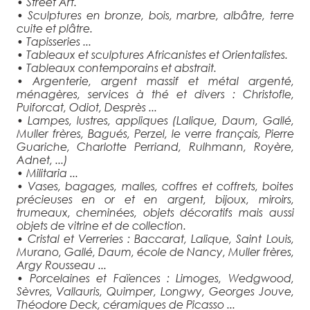
• Street Art.
• Sculptures en bronze, bois, marbre, albâtre, terre
cuite et plâtre.
• Tapisseries ...
• Tableaux et sculptures Africanistes et Orientalistes.
• Tableaux contemporains et abstrait.
• Argenterie, argent massif et métal argenté,
ménagères, services à thé et divers : Christofle,
Puiforcat, Odiot, Desprès ...
• Lampes, lustres, appliques (Lalique, Daum, Gallé,
Muller frères, Bagués, Perzel, le verre français, Pierre
Guariche, Charlotte Perriand, Rulhmann, Royère,
Adnet, ...)
• Militaria ...
• Vases, bagages, malles, coffres et coffrets, boites
précieuses en or et en argent, bijoux, miroirs,
trumeaux, cheminées, objets décoratifs mais aussi
objets de vitrine et de collection.
• Cristal et Verreries : Baccarat, Lalique, Saint Louis,
Murano, Gallé, Daum, école de Nancy, Muller frères,
Argy Rousseau ...
• Porcelaines et Faïences : Limoges, Wedgwood,
Sèvres, Vallauris, Quimper, Longwy, Georges Jouve,
Théodore Deck, céramiques de Picasso ...