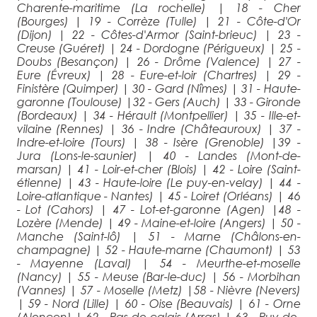
Charente-maritime (La rochelle)
|
18 - Cher
(Bourges)
|
19 - Corrèze (Tulle)
|
21 - Côte-d'Or
(Dijon)
|
22 - Côtes-d'Armor (Saint-brieuc)
|
23 -
Creuse (Guéret)
|
24 - Dordogne (Périgueux)
|
25 -
Doubs (Besançon)
|
26 - Drôme (Valence)
|
27 -
Eure (Évreux)
|
28 - Eure-et-loir (Chartres)
|
29 -
Finistère (Quimper)
|
30 - Gard (Nîmes)
|
31 - Haute-
garonne (Toulouse)
|
32 - Gers (Auch)
|
33 - Gironde
(Bordeaux)
|
34 - Hérault (Montpellier)
|
35 - Ille-et-
vilaine (Rennes)
|
36 - Indre (Châteauroux)
|
37 -
Indre-et-loire (Tours)
|
38 - Isère (Grenoble)
|
39 -
Jura (Lons-le-saunier)
|
40 - Landes (Mont-de-
marsan)
|
41 - Loir-et-cher (Blois)
|
42 - Loire (Saint-
étienne)
|
43 - Haute-loire (Le puy-en-velay)
|
44 -
Loire-atlantique - Nantes)
|
45 - Loiret (Orléans)
|
46
- Lot (Cahors)
|
47 - Lot-et-garonne (Agen)
|
48 -
Lozère (Mende)
|
49 - Maine-et-loire (Angers)
|
50 -
Manche (Saint-lô)
|
51 - Marne (Châlons-en-
champagne)
|
52 - Haute-marne (Chaumont)
|
53
- Mayenne (Laval)
|
54 - Meurthe-et-moselle
(Nancy)
|
55 - Meuse (Bar-le-duc)
|
56 - Morbihan
(Vannes)
|
57 - Moselle (Metz)
|
58 - Nièvre (Nevers)
|
59 - Nord (Lille)
|
60 - Oise (Beauvais)
|
61 - Orne
(Alençon)
|
62 - Pas-de-calais (Arras)
|
63 - Puy-de-