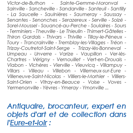
Victor-de-Buthon - Sainte-Gemme-Moronval -
Sainville - Sancheville - Sandarville - Santeuil - Santilly
- La Saucelle - Saulnières - Saumeray - Saussay -
Senantes - Senonches - Serazereux - Serville - Soizé -
Sorel-Moussel - Souancé-au-Perche - Soulaires - Sours
- Terminiers - Theuville - Le Thieulin - Thimert-Gâtelles -
Thiron Gardais - Thivars - Thiville - Tillay-le-Péneux -
Toury - Trancrainville - Tremblay-les-Villages - Tréon -
Trizay-Coutretot-Saint-Serge - Trizay-lès-Bonneval -
Umpeau - Unverre - Varize - Vaupillon - Ver-lès-
Chartres - Vérigny - Vernouillet - Vert-en-Drouais -
Viabon - Vichères - Vierville - Vieuvicq - Villampuy -
Villars - Villeau - Villebon - Villemeux-sur-Eure -
Villeneuve-Saint-Nicolas - Villiers-le-Morhier - Villiers-
Saint-Orien - Vitray-en-Beauce - Voise - Voves -
Yermenonville - Yèvres - Ymeray - Ymonville ...
Antiquaire
, brocanteur, expert en
objets d'art et de collection
dans
l'
Eure-et-loir
: