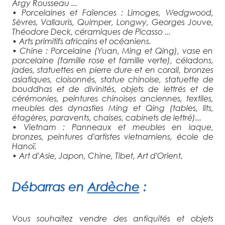
Argy Rousseau ...
• Porcelaines et Faïences : Limoges, Wedgwood,
Sèvres, Vallauris, Quimper, Longwy, Georges Jouve,
Théodore Deck, céramiques de Picasso ...
• Arts primitifs africains et océaniens.
• Chine : Porcelaine (Yuan, Ming et Qing), vase en
porcelaine (famille rose et famille verte), céladons,
jades, statuettes en pierre dure et en corail, bronzes
asiatiques, cloisonnés, statue chinoise, statuette de
bouddhas et de divinités, objets de lettrés et de
cérémonies, peintures chinoises anciennes, textiles,
meubles des dynasties Ming et Qing (tables, lits,
étagères, paravents, chaises, cabinets de lettré)...
• Vietnam : Panneaux et meubles en laque,
bronzes, peintures d'artistes vietnamiens, école de
Hanoï.
• Art d'Asie, Japon, Chine, Tibet, Art d'Orient.
Débarras
en
Ardèche
:
Vous souhaitez vendre des antiquités et objets