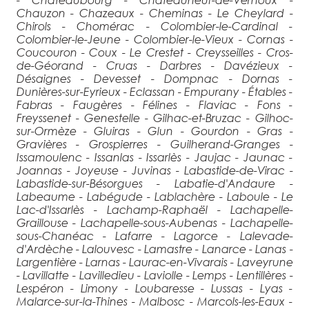
Chauzon - Chazeaux - Cheminas - Le Cheylard -
Chirols - Chomérac - Colombier-le-Cardinal -
Colombier-le-Jeune - Colombier-le-Vieux - Cornas -
Coucouron - Coux - Le Crestet - Creysseilles - Cros-
de-Géorand - Cruas - Darbres - Davézieux -
Désaignes - Devesset - Dompnac - Dornas -
Dunières-sur-Eyrieux - Eclassan - Empurany - Étables -
Fabras - Faugères - Félines - Flaviac - Fons -
Freyssenet - Genestelle - Gilhac-et-Bruzac - Gilhoc-
sur-Ormèze - Gluiras - Glun - Gourdon - Gras -
Gravières - Grospierres - Guilherand-Granges -
Issamoulenc - Issanlas - Issarlès - Jaujac - Jaunac -
Joannas - Joyeuse - Juvinas - Labastide-de-Virac -
Labastide-sur-Bésorgues - Labatie-d'Andaure -
Labeaume - Labégude - Lablachère - Laboule - Le
Lac-d'Issarlès - Lachamp-Raphaël - Lachapelle-
Graillouse - Lachapelle-sous-Aubenas - Lachapelle-
sous-Chanéac - Lafarre - Lagorce - Lalevade-
d'Ardèche - Lalouvesc - Lamastre - Lanarce - Lanas -
Largentière - Larnas - Laurac-en-Vivarais - Laveyrune
- Lavillatte - Lavilledieu - Laviolle - Lemps - Lentillères -
Lespéron - Limony - Loubaresse - Lussas - Lyas -
Malarce-sur-la-Thines - Malbosc - Marcols-les-Eaux -