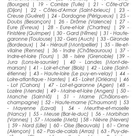
(Bourges)
|
19 - Corrèze (Tulle)
|
21 - Côte-d'Or
(Dijon)
|
22 - Côtes-d'Armor (Saint-brieuc)
|
23 -
Creuse (Guéret)
|
24 - Dordogne (Périgueux)
|
25 -
Doubs (Besançon)
|
26 - Drôme (Valence)
|
27 -
Eure (Évreux)
|
28 - Eure-et-loir (Chartres)
|
29 -
Finistère (Quimper)
|
30 - Gard (Nîmes)
|
31 - Haute-
garonne (Toulouse)
|
32 - Gers (Auch)
|
33 - Gironde
(Bordeaux)
|
34 - Hérault (Montpellier)
|
35 - Ille-et-
vilaine (Rennes)
|
36 - Indre (Châteauroux)
|
37 -
Indre-et-loire (Tours)
|
38 - Isère (Grenoble)
|
39 -
Jura (Lons-le-saunier)
|
40 - Landes (Mont-de-
marsan)
|
41 - Loir-et-cher (Blois)
|
42 - Loire (Saint-
étienne)
|
43 - Haute-loire (Le puy-en-velay)
|
44 -
Loire-atlantique - Nantes)
|
45 - Loiret (Orléans)
|
46
- Lot (Cahors)
|
47 - Lot-et-garonne (Agen)
|
48 -
Lozère (Mende)
|
49 - Maine-et-loire (Angers)
|
50 -
Manche (Saint-lô)
|
51 - Marne (Châlons-en-
champagne)
|
52 - Haute-marne (Chaumont)
|
53
- Mayenne (Laval)
|
54 - Meurthe-et-moselle
(Nancy)
|
55 - Meuse (Bar-le-duc)
|
56 - Morbihan
(Vannes)
|
57 - Moselle (Metz)
|
58 - Nièvre (Nevers)
|
59 - Nord (Lille)
|
60 - Oise (Beauvais)
|
61 - Orne
(Alençon)
|
62 - Pas-de-calais (Arras)
|
63 - Puy-de-