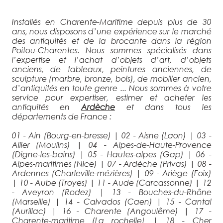
Installés en Charente-Maritime depuis plus de 30
ans, nous disposons d’une expérience sur le marché
des antiquités et de la brocante dans la région
Poitou-Charentes. Nous sommes spécialisés dans
l’expertise et l’achat d’objets d’art, d’objets
anciens, de tableaux, peintures anciennes, de
sculpture (marbre, bronze, bois), de mobilier ancien,
d’antiquités en toute genre ... Nous sommes à votre
service pour expertiser, estimer et acheter les
antiquités en
Ardèche
et dans tous les
départements de France :
01 - Ain (Bourg-en-bresse)
|
02 - Aisne (Laon)
|
03 -
Allier (Moulins)
|
04 - Alpes-de-Haute-Provence
(Digne-les-bains)
|
05 - Hautes-alpes (Gap)
|
06 -
Alpes-maritimes (Nice)
|
07 - Ardèche (Privas)
|
08 -
Ardennes (Charleville-mézières)
|
09 - Ariège (Foix)
|
10 - Aube (Troyes)
|
11 - Aude (Carcassonne)
|
12
- Aveyron (Rodez)
|
13 - Bouches-du-Rhône
(Marseille)
|
14 - Calvados (Caen)
|
15 - Cantal
(Aurillac)
|
16 - Charente (Angoulême)
|
17 -
Charente-maritime (La rochelle)
|
18 - Cher