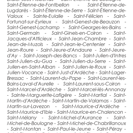
Saint-Étienne-de-Fontbellon - Saint-Étienne-de-
Lugdarès - Saint-Étienne-de-Serre - Saint-Étienne-de-
Valoux - Sainte-Eulalie - Saint-Félicien - Saint-
Fortunat-sur-Eyrieux - Saint-Genest-de-Beauzon -
Saint-Genest-Lachamp - Saint-Georges-les-Bains -
Saint-Germain - Saint-Gineis-en-Coiron - Saint-
Jacques-d'Atticieux - Saint-Jean-Chambre - Saint-
Jean-de-Muzols - Saint-Jean-le-Centenier - Saint-
Jean-Roure - Saint-Jeure-d'Andaure - Saint-Jeure-
d'Ay - Saint-Joseph-des-Bancs - Saint-Julien-d'Intres
Saint-Julien-du-Gua - Saint-Julien-du-Serre - Saint-
Julien-en-Saint-Alban - Saint-Julien-le-Roux - Saint-
Julien-Vocance - Saint-Just-d'Ardèche - Saint-Lager-
Bressac - Saint-Laurent-du-Pape - Saint-Laurent-les-
Bains-Laval-d'Aurelle - Saint-Laurent-sous-Coiron -
Saint-Marcel-d'Ardèche - Saint-Marcel-lès-Annonay
- Sainte-Marguerite-Lafigère - Saint-Martial - Saint-
Martin-d'Ardèche - Saint-Martin-de-Valamas - Saint-
Martin-sur-Lavezon - Saint-Maurice-d'Ardèche -
Saint-Maurice-d'Ibie - Saint-Maurice-en-Chalencon -
Saint-Mélany - Saint-Michel-d'Aurance - Saint-
Michel-de-Boulogne - Saint-Michel-de-Chabrillanoux
- Saint-Montan - Saint-Paul-le-Jeune - Saint-Péray -