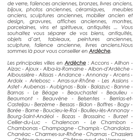
de verre, faïences anciennes, bronzes, livres anciens,
bijoux, photos anciennes, céramiques, meubles
anciens, sculptures anciennes, mobilier ancien et
design, gravures, affiches anciennes, montres,
porcelaines, vins et spiritueux, antiquités ... Vous
souhaitez vous séparer de vos biens, antiquités,
objets d’art, tableaux, peintures anciennes,
sculpture, faïence ancienne, livres anciens.Nous
sommes là pour vous conseiller en
Ardèche
.
Les principales villes en
Ardèche
: Accons - Ailhon -
Aizac - Ajoux - Alba-la-Romaine - Albon-d'Ardèche -
Alboussière - Alissas - Andance - Annonay - Arcens -
Ardoix - Arlebosc - Arras-sur-Rhône - Les Assions -
Astet - Aubenas - Aubignas - Baix - Balazuc - Banne -
Barnas - Le Béage - Beauchastel - Beaulieu -
Beaumont - Beauvène - Belsentes - Berrias-et-
Casteljau - Berzème - Bessas - Bidon - Boffres - Bogy -
Borée - Borne - Boucieu-le-Roi - Boulieu-lès-Annonay -
Bourg-Saint-Andéol - Bozas - Brossainc - Burzet -
Cellier-du-Luc - Chalencon - Le Chambon -
Chambonas - Champagne - Champis - Chandolas -
Chanéac - Charmes-sur-Rhône - Charnas - Chassiers
- Châteaubourg - Châteauneuf-de-Vernoux -