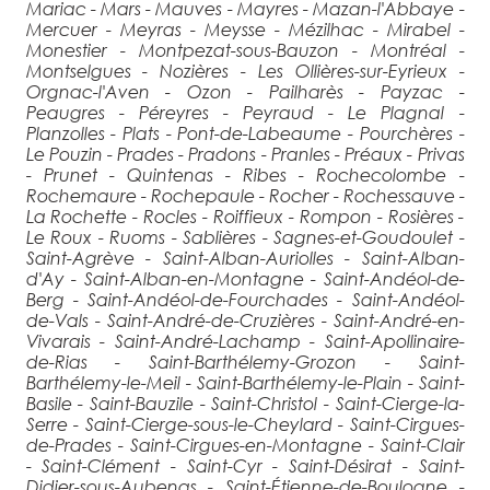
Mariac - Mars - Mauves - Mayres - Mazan-l'Abbaye -
Mercuer - Meyras - Meysse - Mézilhac - Mirabel -
Monestier - Montpezat-sous-Bauzon - Montréal -
Montselgues - Nozières - Les Ollières-sur-Eyrieux -
Orgnac-l'Aven - Ozon - Pailharès - Payzac -
Peaugres - Péreyres - Peyraud - Le Plagnal -
Planzolles - Plats - Pont-de-Labeaume - Pourchères -
Le Pouzin - Prades - Pradons - Pranles - Préaux - Privas
- Prunet - Quintenas - Ribes - Rochecolombe -
Rochemaure - Rochepaule - Rocher - Rochessauve -
La Rochette - Rocles - Roiffieux - Rompon - Rosières -
Le Roux - Ruoms - Sablières - Sagnes-et-Goudoulet -
Saint-Agrève - Saint-Alban-Auriolles - Saint-Alban-
d'Ay - Saint-Alban-en-Montagne - Saint-Andéol-de-
Berg - Saint-Andéol-de-Fourchades - Saint-Andéol-
de-Vals - Saint-André-de-Cruzières - Saint-André-en-
Vivarais - Saint-André-Lachamp - Saint-Apollinaire-
de-Rias - Saint-Barthélemy-Grozon - Saint-
Barthélemy-le-Meil - Saint-Barthélemy-le-Plain - Saint-
Basile - Saint-Bauzile - Saint-Christol - Saint-Cierge-la-
Serre - Saint-Cierge-sous-le-Cheylard - Saint-Cirgues-
de-Prades - Saint-Cirgues-en-Montagne - Saint-Clair
- Saint-Clément - Saint-Cyr - Saint-Désirat - Saint-
Didier-sous-Aubenas - Saint-Étienne-de-Boulogne -