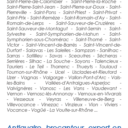
Saint-Pierre-de-Colombier - Saint-Pierre-la-Roche -
Saint-Pierre-Saint-Jean - Saint-Pierre-sur-Doux - Saint-
Pierreville - Saint-Pons - Saint-Priest - Saint-Privat -
Saint-Prix - Saint-Remèze - Saint-Romain-d'Ay - Saint-
Romain-de-Lerps - Saint-Sauveur-de-Cruzières -
Saint-Sauveur-de-Montagut - Saint-Sernin - Saint-
Sylvestre - Saint-Symphorien-de-Mahun - Saint-
Symphorien-sous-Chomérac - Saint-Thomé - Saint-
Victor - Saint-Vincent-de-Barrès - Saint-Vincent-de-
Durfort - Salavas - Les Salelles - Sampzon - Sanilhac -
Sarras - Satillieu - Savas - Sceautres - Sécheras -
Serrières - Silhac - La Souche - Soyons - Talencieux -
Tauriers - Le Teil - Thorrenc - Thueyts - Toulaud -
Tournon-sur-Rhône - Ucel - Usclades-et-Rieutord -
Uzer - Vagnas - Valgorge - Vallon-Pont-d'Arc - Vals-
les-Bains - Vallées-d'Antraigues-Asperjoc -
Valvignères - Vanosc - Les Vans - Vaudevant -
Vernon - Vernosc-lès-Annonay - Vernoux-en-Vivarais
- Vesseaux - Veyras - Villeneuve-de-Berg -
Villevocance - Vinezac - Vinzieux - Vion - Viviers -
Vocance - Vogüé - La Voulte-sur-Rhône ...
Antiquaire
, brocanteur, expert en