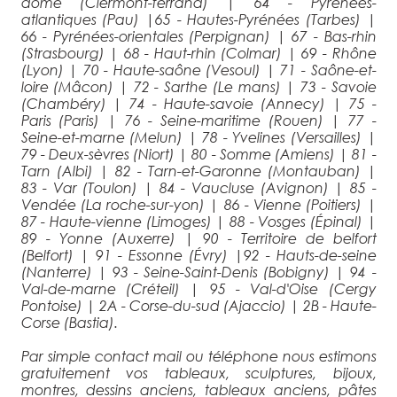
dôme (Clermont-ferrand)
|
64 - Pyrénées-
atlantiques (Pau)
|
65 - Hautes-Pyrénées (Tarbes)
|
66 - Pyrénées-orientales (Perpignan)
|
67 - Bas-rhin
(Strasbourg)
|
68 - Haut-rhin (Colmar)
|
69 - Rhône
(Lyon)
|
70 - Haute-saône (Vesoul)
|
71 - Saône-et-
loire (Mâcon)
|
72 - Sarthe (Le mans)
|
73 - Savoie
(Chambéry)
|
74 - Haute-savoie (Annecy)
|
75 -
Paris (Paris)
|
76 - Seine-maritime (Rouen)
|
77 -
Seine-et-marne (Melun)
|
78 - Yvelines (Versailles)
|
79 - Deux-sèvres (Niort)
|
80 - Somme (Amiens)
|
81 -
Tarn (Albi)
|
82 - Tarn-et-Garonne (Montauban)
|
83 - Var (Toulon)
|
84 - Vaucluse (Avignon)
|
85 -
Vendée (La roche-sur-yon)
|
86 - Vienne (Poitiers)
|
87 - Haute-vienne (Limoges)
|
88 - Vosges (Épinal)
|
89 - Yonne (Auxerre)
|
90 - Territoire de belfort
(Belfort)
|
91 - Essonne (Évry)
|
92 - Hauts-de-seine
(Nanterre)
|
93 - Seine-Saint-Denis (Bobigny)
|
94 -
Val-de-marne (Créteil)
|
95 - Val-d'Oise (Cergy
Pontoise)
|
2A - Corse-du-sud (Ajaccio)
|
2B - Haute-
Corse (Bastia).
Par simple contact mail ou téléphone nous estimons
gratuitement vos tableaux, sculptures, bijoux,
montres, dessins anciens, tableaux anciens, pâtes