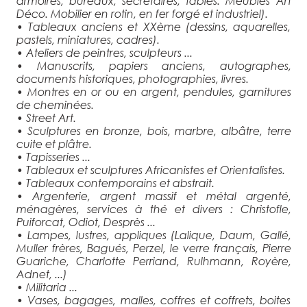
armoires, bureaux, secrétaires, tables. Meubles Art
Déco. Mobilier en rotin, en fer forgé et industriel).
• Tableaux anciens et XXème (dessins, aquarelles,
pastels, miniatures, cadres).
• Ateliers de peintres, sculpteurs ...
• Manuscrits, papiers anciens, autographes,
documents historiques, photographies, livres.
• Montres en or ou en argent, pendules, garnitures
de cheminées.
• Street Art.
• Sculptures en bronze, bois, marbre, albâtre, terre
cuite et plâtre.
• Tapisseries ...
• Tableaux et sculptures Africanistes et Orientalistes.
• Tableaux contemporains et abstrait.
• Argenterie, argent massif et métal argenté,
ménagères, services à thé et divers : Christofle,
Puiforcat, Odiot, Desprès ...
• Lampes, lustres, appliques (Lalique, Daum, Gallé,
Muller frères, Bagués, Perzel, le verre français, Pierre
Guariche, Charlotte Perriand, Rulhmann, Royère,
Adnet, ...)
• Militaria ...
• Vases, bagages, malles, coffres et coffrets, boites