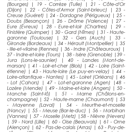
(Bourges)
|
19 - Corrèze (Tulle)
|
21 - Côte-d'Or
(Dijon)
|
22 - Côtes-d'Armor (Saint-brieuc)
|
23 -
Creuse (Guéret)
|
24 - Dordogne (Périgueux)
|
25 -
Doubs (Besançon)
|
26 - Drôme (Valence)
|
27 -
Eure (Évreux)
|
28 - Eure-et-loir (Chartres)
|
29 -
Finistère (Quimper)
|
30 - Gard (Nîmes)
|
31 - Haute-
garonne (Toulouse)
|
32 - Gers (Auch)
|
33 -
Gironde (Bordeaux)
|
34 - Hérault (Montpellier)
|
35
- Ille-et-vilaine (Rennes)
|
36 - Indre (Châteauroux)
|
37 - Indre-et-loire (Tours)
|
38 - Isère (Grenoble)
|
39 -
Jura (Lons-le-saunier)
|
40 - Landes (Mont-de-
marsan)
|
41 - Loir-et-cher (Blois)
|
42 - Loire (Saint-
étienne)
|
43 - Haute-loire (Le puy-en-velay)
|
44 -
Loire-atlantique - Nantes)
|
45 - Loiret (Orléans)
|
46
- Lot (Cahors)
|
47 - Lot-et-garonne (Agen)
|
48 -
Lozère (Mende)
|
49 - Maine-et-loire (Angers)
|
50 -
Manche (Saint-lô)
|
51 - Marne (Châlons-en-
champagne)
|
52 - Haute-marne (Chaumont)
|
53
- Mayenne (Laval)
|
54 - Meurthe-et-moselle
(Nancy)
|
55 - Meuse (Bar-le-duc)
|
56 - Morbihan
(Vannes)
|
57 - Moselle (Metz)
|
58 - Nièvre (Nevers)
|
59 - Nord (Lille)
|
60 - Oise (Beauvais)
|
61 - Orne
(Alençon)
|
62 - Pas-de-calais (Arras)
|
63 - Puy-de-