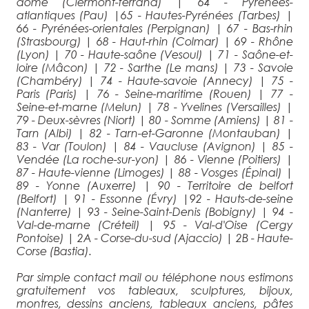
dôme (Clermont-ferrand)
|
64 - Pyrénées-
atlantiques (Pau)
|
65 - Hautes-Pyrénées (Tarbes)
|
66 - Pyrénées-orientales (Perpignan)
|
67 - Bas-rhin
(Strasbourg)
|
68 - Haut-rhin (Colmar)
|
69 - Rhône
(Lyon)
|
70 - Haute-saône (Vesoul)
|
71 - Saône-et-
loire (Mâcon)
|
72 - Sarthe (Le mans)
|
73 - Savoie
(Chambéry)
|
74 - Haute-savoie (Annecy)
|
75 -
Paris (Paris)
|
76 - Seine-maritime (Rouen)
|
77 -
Seine-et-marne (Melun)
|
78 - Yvelines (Versailles)
|
79 - Deux-sèvres (Niort)
|
80 - Somme (Amiens)
|
81 -
Tarn (Albi)
|
82 - Tarn-et-Garonne (Montauban)
|
83 - Var (Toulon)
|
84 - Vaucluse (Avignon)
|
85 -
Vendée (La roche-sur-yon)
|
86 - Vienne (Poitiers)
|
87 - Haute-vienne (Limoges)
|
88 - Vosges (Épinal)
|
89 - Yonne (Auxerre)
|
90 - Territoire de belfort
(Belfort)
|
91 - Essonne (Évry)
|
92 - Hauts-de-seine
(Nanterre)
|
93 - Seine-Saint-Denis (Bobigny)
|
94 -
Val-de-marne (Créteil)
|
95 - Val-d'Oise (Cergy
Pontoise)
|
2A - Corse-du-sud (Ajaccio)
|
2B - Haute-
Corse (Bastia).
Par simple contact mail ou téléphone nous estimons
gratuitement vos tableaux, sculptures, bijoux,
montres, dessins anciens, tableaux anciens, pâtes