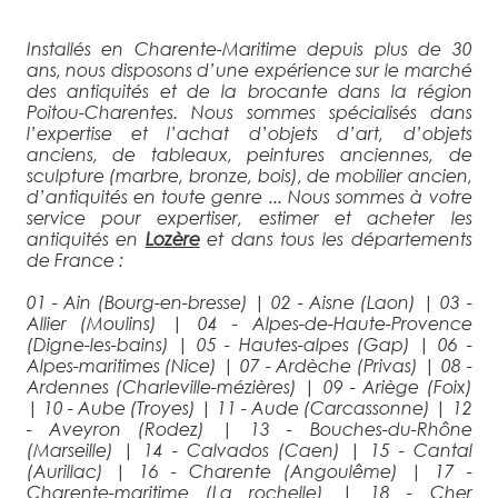
Installés en Charente-Maritime depuis plus de 30
ans, nous disposons d’une expérience sur le marché
des antiquités et de la brocante dans la région
Poitou-Charentes. Nous sommes spécialisés dans
l’expertise et l’achat d’objets d’art, d’objets
anciens, de tableaux, peintures anciennes, de
sculpture (marbre, bronze, bois), de mobilier ancien,
d’antiquités en toute genre ... Nous sommes à votre
service pour expertiser, estimer et acheter les
antiquités en
Lozère
et dans tous les départements
de France :
01 - Ain (Bourg-en-bresse)
|
02 - Aisne (Laon)
|
03 -
Allier (Moulins)
|
04 - Alpes-de-Haute-Provence
(Digne-les-bains)
|
05 - Hautes-alpes (Gap)
|
06 -
Alpes-maritimes (Nice)
|
07 - Ardèche (Privas)
|
08 -
Ardennes (Charleville-mézières)
|
09 - Ariège (Foix)
|
10 - Aube (Troyes)
|
11 - Aude (Carcassonne)
|
12
- Aveyron (Rodez)
|
13 - Bouches-du-Rhône
(Marseille)
|
14 - Calvados (Caen)
|
15 - Cantal
(Aurillac)
|
16 - Charente (Angoulême)
|
17 -
Charente-maritime (La rochelle)
|
18 - Cher