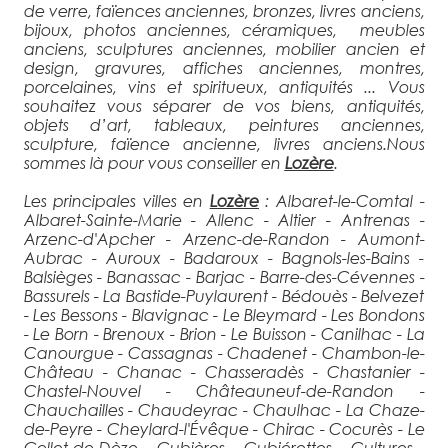
de verre, faïences anciennes, bronzes, livres anciens,
bijoux, photos anciennes, céramiques, meubles
anciens, sculptures anciennes, mobilier ancien et
design, gravures, affiches anciennes, montres,
porcelaines, vins et spiritueux, antiquités ... Vous
souhaitez vous séparer de vos biens, antiquités,
objets d’art, tableaux, peintures anciennes,
sculpture, faïence ancienne, livres anciens.Nous
sommes là pour vous conseiller en
Lozère
.
Les principales villes en
Lozère
: Albaret-le-Comtal -
Albaret-Sainte-Marie - Allenc - Altier - Antrenas -
Arzenc-d'Apcher - Arzenc-de-Randon - Aumont-
Aubrac - Auroux - Badaroux - Bagnols-les-Bains -
Balsièges - Banassac - Barjac - Barre-des-Cévennes -
Bassurels - La Bastide-Puylaurent - Bédouès - Belvezet
- Les Bessons - Blavignac - Le Bleymard - Les Bondons
- Le Born - Brenoux - Brion - Le Buisson - Canilhac - La
Canourgue - Cassagnas - Chadenet - Chambon-le-
Château - Chanac - Chasseradès - Chastanier -
Chastel-Nouvel - Châteauneuf-de-Randon -
Chauchailles - Chaudeyrac - Chaulhac - La Chaze-
de-Peyre - Cheylard-l'Évêque - Chirac - Cocurès - Le
Collet-de-Dèze - Cubières - Cubiérettes - Cultures -