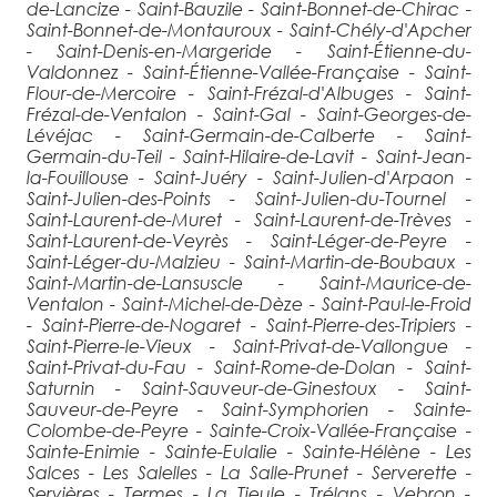
de-Lancize - Saint-Bauzile - Saint-Bonnet-de-Chirac -
Saint-Bonnet-de-Montauroux - Saint-Chély-d'Apcher
- Saint-Denis-en-Margeride - Saint-Étienne-du-
Valdonnez - Saint-Étienne-Vallée-Française - Saint-
Flour-de-Mercoire - Saint-Frézal-d'Albuges - Saint-
Frézal-de-Ventalon - Saint-Gal - Saint-Georges-de-
Lévéjac - Saint-Germain-de-Calberte - Saint-
Germain-du-Teil - Saint-Hilaire-de-Lavit - Saint-Jean-
la-Fouillouse - Saint-Juéry - Saint-Julien-d'Arpaon -
Saint-Julien-des-Points - Saint-Julien-du-Tournel -
Saint-Laurent-de-Muret - Saint-Laurent-de-Trèves -
Saint-Laurent-de-Veyrès - Saint-Léger-de-Peyre -
Saint-Léger-du-Malzieu - Saint-Martin-de-Boubaux -
Saint-Martin-de-Lansuscle - Saint-Maurice-de-
Ventalon - Saint-Michel-de-Dèze - Saint-Paul-le-Froid
- Saint-Pierre-de-Nogaret - Saint-Pierre-des-Tripiers -
Saint-Pierre-le-Vieux - Saint-Privat-de-Vallongue -
Saint-Privat-du-Fau - Saint-Rome-de-Dolan - Saint-
Saturnin - Saint-Sauveur-de-Ginestoux - Saint-
Sauveur-de-Peyre - Saint-Symphorien - Sainte-
Colombe-de-Peyre - Sainte-Croix-Vallée-Française -
Sainte-Enimie - Sainte-Eulalie - Sainte-Hélène - Les
Salces - Les Salelles - La Salle-Prunet - Serverette -
Servières - Termes - La Tieule - Trélans - Vebron -