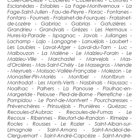
Esclanèdes - Estables - La Fage-Montivernoux - La
Fage-Saint-Julien - Fau-de-Peyre - Florac - Fontanes -
Fontans - Fournels - Fraissinet-de-Fourques - Fraissinet-
de-Lozère - Gabriac - Gabrias - Gatuzières -
Grandrieu - Grandvals - Grèzes - Les Hermaux -
Hures-la-Parade - Ispagnac - Javols - Julianges -
Lachamp - Lajo - Langogne - Lanuéjols - Laubert -
Les Laubies - Laval-Atger - Laval-du-Tarn - Luc -
Malbouzon - La Malène - Le Malzieu-Forain - Le
Malzieu-Ville - Marchastel - Marvejols - Mas-
d'Orcières - Mas-Saint-Chély - Le Massegros - Mende
- Meyrueis - Moissac-Vallée-Française - Molezon - Le
Monastier-Pin-Moriès - Montbel - Montbrun -
Montrodat - Les Monts-Verts - Nasbinals - Naussac -
Noalhac - Palhers - La Panouse - Paulhac-en-
Margeride - Pelouse - Pied-de-Borne - Pierrefiche - Le
Pompidou - Le Pont-de-Montvert - Pourcharesses -
Prévenchères - Prinsuéjols - Prunières - Quézac -
Recoules-d'Aubrac - Recoules-de-Fumas - Le
Recoux - Ribennes - Rieutort-de-Randon - Rimeize -
Rocles - Rousses - Le Rozier - Saint-Alban-sur-
Limagnole - Saint-Amans - Saint-Andéol-de-
Clerguemort - Saint-André-Capcèze - Saint-André-