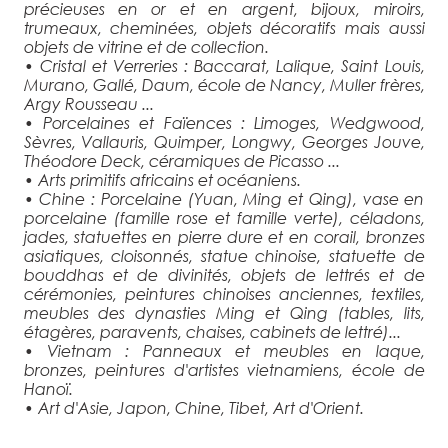
précieuses en or et en argent, bijoux, miroirs,
trumeaux, cheminées, objets décoratifs mais aussi
objets de vitrine et de collection.
• Cristal et Verreries : Baccarat, Lalique, Saint Louis,
Murano, Gallé, Daum, école de Nancy, Muller frères,
Argy Rousseau ...
• Porcelaines et Faïences : Limoges, Wedgwood,
Sèvres, Vallauris, Quimper, Longwy, Georges Jouve,
Théodore Deck, céramiques de Picasso ...
• Arts primitifs africains et océaniens.
• Chine : Porcelaine (Yuan, Ming et Qing), vase en
porcelaine (famille rose et famille verte), céladons,
jades, statuettes en pierre dure et en corail, bronzes
asiatiques, cloisonnés, statue chinoise, statuette de
bouddhas et de divinités, objets de lettrés et de
cérémonies, peintures chinoises anciennes, textiles,
meubles des dynasties Ming et Qing (tables, lits,
étagères, paravents, chaises, cabinets de lettré)...
• Vietnam : Panneaux et meubles en laque,
bronzes, peintures d'artistes vietnamiens, école de
Hanoï.
• Art d'Asie, Japon, Chine, Tibet, Art d'Orient.