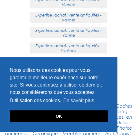
Vienne
Expertise, achat, vente antiquités -
Vosges
Expertise, achat, vente antiquités -
Yonne
Expertise, achat, vente antiquités -
Yvelines
Expertise, achat, vente antiquités en
Haute-savoie
Nous utilisons des cookies pour vous
garantir la meilleure expérience sur notre
site. Si vous continuez à utiliser ce dernier,
HAUT DE PAGE
nous considérerons que vous acceptez
l'utilisation des cookies.
En savoir plus
Dessins anciens - Tableaux anciens - Miroirs - Cadres
anciens - Pâte de verre (Galle, Daum, Lalique etc) -
OK
Faïence ancienne - Instruments musique - Statues en
bronze - Statues en pierre - Livres anciens - Pendules -
Bagage (Vuitton, Hermès, Goyard) - Bijoux - Photos
anciennes - Céramique - Meubles anciens - Art Chinois -