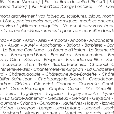
|
89 - Yonne (Auxerre)
|
90 - Territoire de belfort (Belfort)
|
9
marne (Créteil)
|
95 - Val-d'Oise (Cergy Pontoise)
|
2A - Cor
mons gratuitement vos tableaux, sculptures, bijoux, montr
ns, bijoux, photos anciennes, céramiques, meubles anciens,
 vins et spiritueux, antiquités ... Vous souhaitez vous sépar
, livres anciens.Nous sommes là pour vous conseiller dans 
rac - Alixan - Allan - Allex - Ambonil - Ancône - Andancett
- Aulan - Aurel - Autichamp - Ballons - Barbières - Barc
nd - La Baume-Cornillane - La Baume-d'Hostun - La Baume-d
eux - Beauregard-Baret - Beaurières - Beausemblant - Be
ivay-Ollon - Bésayes - Bésignan - Bézaudun-sur-Bîne - Bon
Bouvières - Bren - Brette - Buis-les-Baronnies - Chabeuil - 
erle-les-Blés - Chantemerle-lès-Grignan - La Chapelle-e
naud - Châteaudouble - Châteauneuf-de-Bordette - Châ
 Châtillon-Saint-Jean - Chatuzange-le-Goubet - Chaude
ran - Clérieux - Cliousclat - Cobonne - Colonzelle - Comb
rest - Crozes-Hermitage - Crupies - Curnier - Die - Dieulefit
e - Eurre - Eygalayes - Eygaliers - Eygluy-Escoulin - Eymeux
ion - La Garde-Adhémar - Génissieux - Gervans - Geyssans -
mont - Grignan - Gumiane - Hauterives - Hostun - Izon-la-Br
d'Aix - Laveyron - Lemps - Lens-Lestang - Léoncel - Lesches
e - Malissard - Manas - Manthes - Marches - Margès - Ma