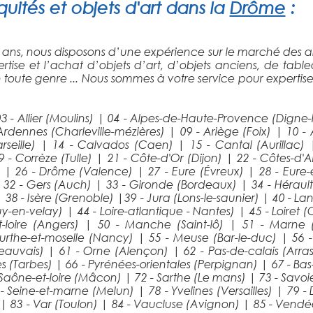
uités et objets d'art dans la
Drôme
:
 ans, nous disposons d’une expérience sur le marché des an
tise et l’achat d’objets d’art, d’objets anciens, de tabl
n toute genre ... Nous sommes à votre service pour expertise
3 - Allier (Moulins)
|
04 - Alpes-de-Haute-Provence (Digne-
Ardennes (Charleville-mézières)
|
09 - Ariège (Foix)
|
10 -
seille)
|
14 - Calvados (Caen)
|
15 - Cantal (Aurillac)
9 - Corrèze (Tulle)
|
21 - Côte-d'Or (Dijon)
|
22 - Côtes-d'A
)
|
26 - Drôme (Valence)
|
27 - Eure (Évreux)
|
28 - Eure-
|
32 - Gers (Auch)
|
33 - Gironde (Bordeaux)
|
34 - Héraul
|
38 - Isère (Grenoble)
|
39 - Jura (Lons-le-saunier)
|
40 - L
puy-en-velay)
|
44 - Loire-atlantique - Nantes)
|
45 - Loiret 
-loire (Angers)
|
50 - Manche (Saint-lô)
|
51 - Marne
urthe-et-moselle (Nancy)
|
55 - Meuse (Bar-le-duc)
|
56 
Beauvais)
|
61 - Orne (Alençon)
|
62 - Pas-de-calais (Arra
es (Tarbes)
|
66 - Pyrénées-orientales (Perpignan)
|
67 - Ba
 Saône-et-loire (Mâcon)
|
72 - Sarthe (Le mans)
|
73 - Savo
 - Seine-et-marne (Melun)
|
78 - Yvelines (Versailles)
|
79 -
)
|
83 - Var (Toulon)
|
84 - Vaucluse (Avignon)
|
85 - Vendé