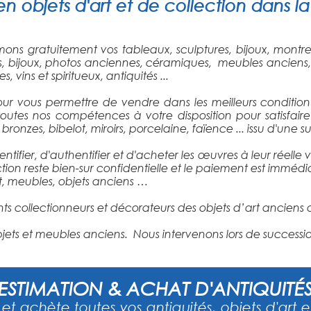
en objets d'art et de collection
dans l
ons gratuitement vos tableaux, sculptures, bijoux, montre
ns, bijoux, photos anciennes, céramiques, meubles anciens,
 vins et spiritueux, antiquités ...
ur vous permettre de vendre dans les meilleurs condition 
 toutes nos compétences à votre disposition pour satisf
bronzes, bibelot, miroirs, porcelaine, faïence ... issu d'une s
ntifier, d'authentifier et d'acheter les œuvres à leur réel
ction reste bien-sur confidentielle et le paiement est immédi
art, meubles, objets anciens …
s collectionneurs et décorateurs des objets d’art anciens 
ets et meubles anciens. Nous intervenons lors de successio
ESTIMATION & ACHAT D'ANTIQUITÉ
 et achète toutes vos antiquités, objets d'art et