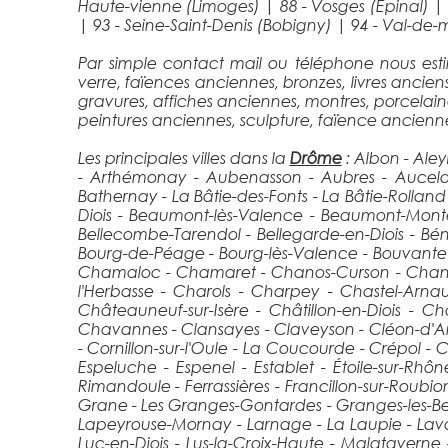
Haute-vienne (Limoges)
|
88 - Vosges (Épinal)
|
93 - Seine-Saint-Denis (Bobigny)
|
94 - Val-de-
Par simple contact mail ou téléphone nous esti
verre, faïences anciennes, bronzes, livres ancie
gravures, affiches anciennes, montres, porcelaines,
peintures anciennes, sculpture, faïence ancienne
Les principales villes dans la
Drôme
: Albon - Aley
- Arthémonay - Aubenasson - Aubres - Aucelon 
Bathernay - La Bâtie-des-Fonts - La Bâtie-Rolla
Diois - Beaumont-lès-Valence - Beaumont-Mont
Bellecombe-Tarendol - Bellegarde-en-Diois - Bén
Bourg-de-Péage - Bourg-lès-Valence - Bouvante - 
Chamaloc - Chamaret - Chanos-Curson - Chantem
l'Herbasse - Charols - Charpey - Chastel-Ar
Châteauneuf-sur-Isère - Châtillon-en-Diois -
Chavannes - Clansayes - Claveyson - Cléon-d'And
- Cornillon-sur-l'Oule - La Coucourde - Crépol - C
Espeluche - Espenel - Establet - Étoile-sur-Rhôn
Rimandoule - Ferrassières - Francillon-sur-Roub
Grane - Les Granges-Gontardes - Granges-les-Beau
Lapeyrouse-Mornay - Larnage - La Laupie - Laval-
Luc-en-Diois - Lus-la-Croix-Haute - Malatavern