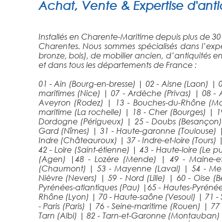
Achat, Vente & Expertise d'antiq
Installés en Charente-Maritime depuis plus de 30
Charentes. Nous sommes spécialisés dans l’exper
bronze, bois), de mobilier ancien, d’antiquités e
et dans tous les départements de France :
01 - Ain (Bourg-en-bresse)
|
02 - Aisne (Laon)
|
0
maritimes (Nice)
|
07 - Ardèche (Privas)
|
08 - 
Aveyron (Rodez)
|
13 - Bouches-du-Rhône (Mar
maritime (La rochelle)
|
18 - Cher (Bourges)
|
1
Dordogne (Périgueux)
|
25 - Doubs (Besançon
Gard (Nîmes)
|
31 - Haute-garonne (Toulouse)
Indre (Châteauroux)
|
37 - Indre-et-loire (Tours)
42 - Loire (Saint-étienne)
|
43 - Haute-loire (Le 
(Agen)
|
48 - Lozère (Mende)
|
49 - Maine-et
(Chaumont)
|
53 - Mayenne (Laval)
|
54 - Me
Nièvre (Nevers)
|
59 - Nord (Lille)
|
60 - Oise (
Pyrénées-atlantiques (Pau)
|
65 - Hautes-Pyréné
Rhône (Lyon)
|
70 - Haute-saône (Vesoul)
|
71 -
- Paris (Paris)
|
76 - Seine-maritime (Rouen)
|
77
Tarn (Albi)
|
82 - Tarn-et-Garonne (Montauban