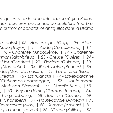
tiquités et de la brocante dans la région Poitou-
eaux, peintures anciennes, de sculpture (marbre,
r, estimer et acheter les antiquités dans la Drôme
les-bains)
|
05 - Hautes-alpes (Gap)
|
06 - Alpes-
 Aube (Troyes)
|
11 - Aude (Carcassonne)
|
12 -
|
16 - Charente (Angoulême)
|
17 - Charente-
rmor (Saint-brieuc)
|
23 - Creuse (Guéret)
|
24 -
et-loir (Chartres)
|
29 - Finistère (Quimper)
|
30 -
t (Montpellier)
|
35 - Ille-et-vilaine (Rennes)
|
36 -
andes (Mont-de-marsan)
|
41 - Loir-et-cher (Blois)
|
(Orléans)
|
46 - Lot (Cahors)
|
47 - Lot-et-garonne
 (Châlons-en-champagne)
|
52 - Haute-marne
- Morbihan (Vannes)
|
57 - Moselle (Metz)
|
58 -
s)
|
63 - Puy-de-dôme (Clermont-ferrand)
|
64 -
s-rhin (Strasbourg)
|
68 - Haut-rhin (Colmar)
|
69 -
ie (Chambéry)
|
74 - Haute-savoie (Annecy)
|
75
 Deux-sèvres (Niort)
|
80 - Somme (Amiens)
|
81 -
e (La roche-sur-yon)
|
86 - Vienne (Poitiers)
|
87 -