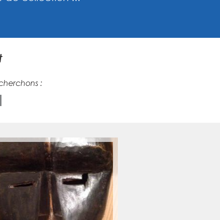
t
echerchons :