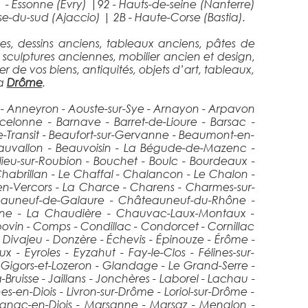
1 - Essonne (Évry)
|
92 - Hauts-de-seine (Nanterre)
se-du-sud (Ajaccio)
|
2B - Haute-Corse (Bastia).
es, dessins anciens, tableaux anciens, pâtes de
 sculptures anciennes, mobilier ancien et design,
er de vos biens, antiquités, objets d’art, tableaux,
la
Drôme
.
e - Anneyron - Aouste-sur-Sye - Arnayon - Arpavon
elonne - Barnave - Barret-de-Lioure - Barsac -
e-Transit - Beaufort-sur-Gervanne - Beaumont-en-
auvallon - Beauvoisin - La Bégude-de-Mazenc -
lieu-sur-Roubion - Bouchet - Boulc - Bourdeaux -
Chabrillan - Le Chaffal - Chalancon - Le Chalon -
n-Vercors - La Charce - Charens - Charmes-sur-
teauneuf-de-Galaure - Châteauneuf-du-Rhône -
bonne - La Chaudière - Chauvac-Laux-Montaux -
ovin - Comps - Condillac - Condorcet - Cornillac
 - Divajeu - Donzère - Échevis - Épinouze - Érôme -
 - Eyroles - Eyzahut - Fay-le-Clos - Félines-sur-
 Gigors-et-Lozeron - Glandage - Le Grand-Serre -
uisse - Jaillans - Jonchères - Laborel - Lachau -
-en-Diois - Livron-sur-Drôme - Loriol-sur-Drôme -
rignac-en-Diois - Marsanne - Marsaz - Menglon -