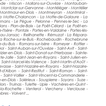
mande - Miscon - Mollans-sur-Ouvèze - Montauban-
- Montclar-sur-Gervanne - Montéléger - Montélier
- Montmaur-en-Diois - Montmeyran - Montmiral -
 La Motte-Chalancon - La Motte-de-Galaure - La
arnans - Le Pègue - Pelonne - Pennes-le-Sec - La
aisians - Plan-de-Baix - Le Poët-Célard - Le Poët-en-
l'Isère - Pontaix - Portes-en-Valdaine - Portes-lès-
ubeau-Jansac - Reilhanette - Rémuzat - La Répara-
 La Roche-sur-le-Buis - Rochebaudin - Rochebrune
u-Buis - Romans-sur-Isère - Romeyer - Rottier -
l - Saint-Auban-sur-l'Ouvèze - Saint-Avit - Saint-
izier-en-Diois - Saint-Donat-sur-l'Herbasse - Sainte-
te-Jalle - Saint-Jean-en-Royans - Saint-Julien-en-
 Saint-Marcel-lès-Valence - Saint-Martin-d'Août -
Savasse - Saint-Nazaire-en-Royans - Saint-Nazaire-
-d'Albon - Saint-Restitut - Saint-Roman - Saint-
 - Saint-Vallier - Saint-Vincent-la-Commanderie -
en-Diois - Solérieux - Souspierre - Soyans - Suze -
iors - Truinas - Tulette - Upie - Vachères-en-Quint -
la-Rochette - Venterol - Vercheny - Verclause -
bres - Volvent ...