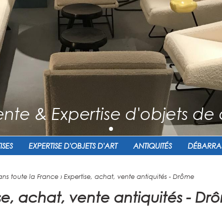
nte & Expertise d'objets de 
ISES
EXPERTISE D'OBJETS D'ART
ANTIQUITÉS
DÉBARRA
ans toute la France
›
Expertise, achat, vente antiquités - Drôme
se, achat, vente antiquités - Dr