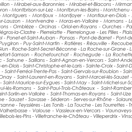
uillon - Mirabel-aux-Baronnies - Mirabel-et-Blacons - Mir
ron - Montbrison-sur-Lez - Montbrun-les-Bains - Montchenu 
 - Montguers - Montjoux - Montjoyer - Montlaur-en-Diois 
sur-Lauzon - Montvendre - Moras-en-Valloire - Mornans -
yons - Omblèze - Orcinas - Oriol-en-Royans - Ourches - P
gros-la-Clastre - Pierrelatte - Pierrelongue - Les Pilles - Pl
l - Ponet-et-Saint-Auban - Ponsas - Pont-de-Barret - Pont-de-
 - Puygiron - Puy-Saint-Martin - Ratières - Réauville - Reco
-Glun - Roche-Saint-Secret-Béconne - La Roche-sur-Grane -
fort-Samson - Rochefourchat - Rochegude - La Rochette-d
 - Sahune - Saillans - Saint-Agnan-en-Vercors - Saint-Andéo
-Diois - Saint-Christophe-et-le-Laris - Sainte-Croix - Saint-D
Saint-Ferréol-Trente-Pas - Saint-Gervais-sur-Roubion - Sain
d'Onay - Saint-Laurent-en-Royans - Saint-Marcel-lès-Sauzet -
 - Saint-Maurice-sur-Eygues - Saint-May - Saint-Michel-sur-
Paul-lès-Romans - Saint-Paul-Trois-Châteaux - Saint-Rambert
nt-Sorlin-en-Valloire - Saint-Thomas-en-Royans - Saint-Uze
ône - Sauzet - Savasse - Séderon - Serves-sur-Rhône - Solaure-
anne - Teyssières - Les Tonils - La Touche - Les Tourrettes - Tr
Valherbasse - Valouse - Vassieux-en-Vercors - Vaunaveys-
ebois-les-Pins - Villefranche-le-Château - Villeperdrix - Vinso