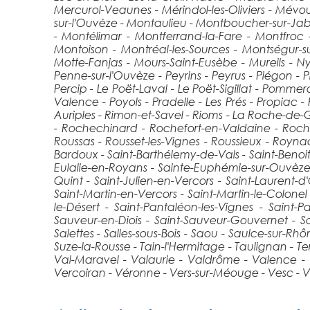
Mercurol-Veaunes - Mérindol-les-Oliviers - Mévo
sur-l'Ouvèze - Montaulieu - Montboucher-sur-Jab
- Montélimar - Montferrand-la-Fare - Montfroc
Montoison - Montréal-les-Sources - Montségur-
Motte-Fanjas - Mours-Saint-Eusèbe - Mureils - N
Penne-sur-l'Ouvèze - Peyrins - Peyrus - Piégon - Pié
Percip - Le Poët-Laval - Le Poët-Sigillat - Pommero
Valence - Poyols - Pradelle - Les Prés - Propiac
Auriples - Rimon-et-Savel - Rioms - La Roche-de
- Rochechinard - Rochefort-en-Valdaine - Roche
Roussas - Rousset-les-Vignes - Roussieux - Roynac
Bardoux - Saint-Barthélemy-de-Vals - Saint-Benoit-en
Eulalie-en-Royans - Sainte-Euphémie-sur-Ouvèze - 
Quint - Saint-Julien-en-Vercors - Saint-Laurent-
Saint-Martin-en-Vercors - Saint-Martin-le-Colonel
le-Désert - Saint-Pantaléon-les-Vignes - Saint-
Sauveur-en-Diois - Saint-Sauveur-Gouvernet - Sai
Salettes - Salles-sous-Bois - Saou - Saulce-sur-Rh
Suze-la-Rousse - Tain-l'Hermitage - Taulignan - Ters
Val-Maravel - Valaurie - Valdrôme - Valence - 
Vercoiran - Véronne - Vers-sur-Méouge - Vesc - Vill