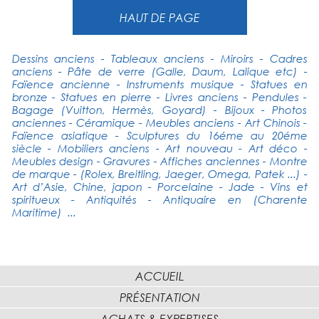
HAUT DE PAGE
Dessins anciens - Tableaux anciens - Miroirs - Cadres
anciens - Pâte de verre (Galle, Daum, Lalique etc) -
Faïence ancienne - Instruments musique - Statues en
bronze - Statues en pierre - Livres anciens - Pendules -
Bagage (Vuitton, Hermès, Goyard) - Bijoux - Photos
anciennes - Céramique - Meubles anciens - Art Chinois -
Faïence asiatique - Sculptures du 16éme au 20éme
siècle - Mobiliers anciens - Art nouveau - Art déco -
Meubles design - Gravures - Affiches anciennes - Montre
de marque - (Rolex, Breitling, Jaeger, Omega, Patek ...) -
Art d’Asie, Chine, japon - Porcelaine - Jade - Vins et
spiritueux - Antiquités - Antiquaire en (Charente
Maritime) ...
ACCUEIL
PRÉSENTATION
ACHATS & EXPERTISES